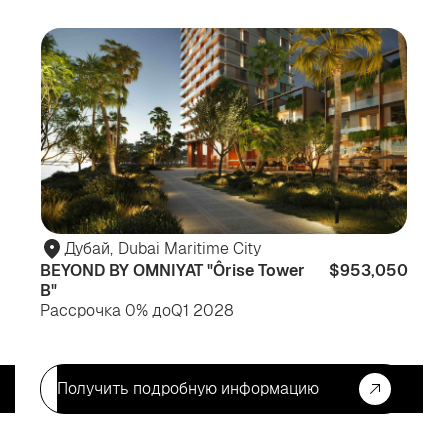
Для
Дл
жизни
жи
Дубай
,
Dubai Maritime City
BEYOND BY OMNIYAT "Ôrise Tower
$953,050
B"
Рассрочка 0% до
Q1 2028
Получить подробную информацию