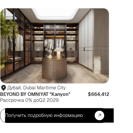
я
Для
зни
жизни
Дубай
,
Dubai Maritime City
BEYOND BY OMNIYAT "Kanyon"
$664,412
Рассрочка 0% до
Q2 2029
Получить подробную информацию