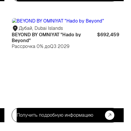
Для
Дл
жизни
жи
Дубай
,
Dubai Islands
BEYOND BY OMNIYAT "Hado by
$692,459
Beyond"
Рассрочка 0% до
Q3 2029
Получить подробную информацию