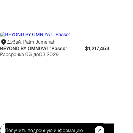
я
Для
вестиций
жизни
Дубай
,
Palm Jumeirah
BEYOND BY OMNIYAT "Passo"
$1,217,453
Рассрочка 0% до
Q3 2029
Получить подробную информацию