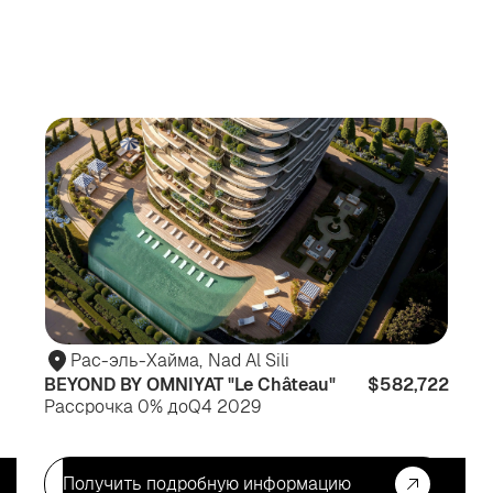
Для
Дл
жизни
ин
Рас-эль-Хайма
,
Nad Al Sili
BEYOND BY OMNIYAT "Le Château"
$582,722
Рассрочка 0% до
Q4 2029
Получить подробную информацию