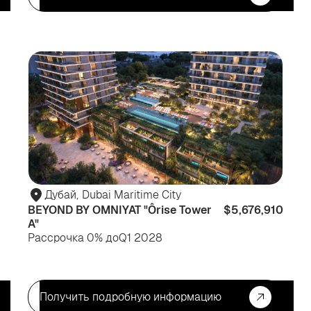
Для
Дл
жизни
жи
Дубай
,
Dubai Maritime City
BEYOND BY OMNIYAT "Ôrise Tower
$5,676,910
A"
Рассрочка 0% до
Q1 2028
Получить подробную информацию