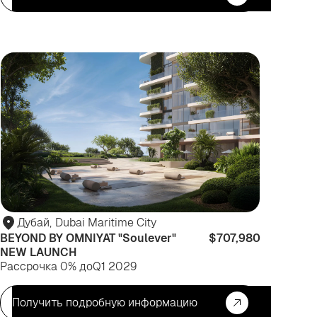
я
Для
зни
инвести
Дубай
,
Dubai Maritime City
BEYOND BY OMNIYAT "Soulever"
$707,980
NEW LAUNCH
Рассрочка 0% до
Q1 2029
Получить подробную информацию