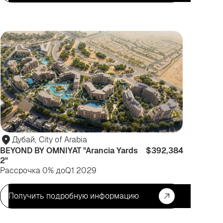
я
Для
зни
инвести
Дубай
,
City of Arabia
BEYOND BY OMNIYAT "Arancia Yards
$392,384
2"
Рассрочка 0% до
Q1 2029
Получить подробную информацию