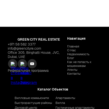
Навигация
GREEN CITY REAL ESTATE
+971 58 582 3377
Главная
info@greencityre.com
О Нас
Office 305, Binghatti House, JVC,
Недвижимость
Dubai, UAE
Блог
Как не попасть к
мошенникам
Агенты
Реферальная программа
Контакты
Каталог Объектов
Вилловые коммьюнити
Апартаменты
Быстрорастущие районы
Вилла
Деловой центр
Гостиничные апартаменты