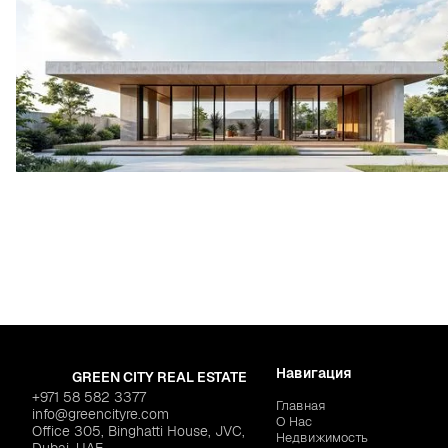
Навигация
GREEN CITY REAL ESTATE
+971 58 582 3377
Главная
info@greencityre.com
О Нас
Office 305, Binghatti House, JVC,
Недвижимость