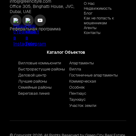
info@greencityre.com
О Нас
Office 305, Binghatti House, JVC,
Недвижимость
Dubai, UAE
Блог
Как не попасть к
мошенникам
Агенты
Реферальная программа
Контакты
Каталог Объектов
Вилловые коммьюнити
Апартаменты
Быстрорастущие районы
Вилла
Деловой центр
Гостиничные апартаменты
Лучшие районы
Коммерческая
Семейные районы
Особняк
Береговая линия
Пентхаус
Таунхаус
Участок земли
© Copyright 2026. All Rights Reserved by Green City Real Estate