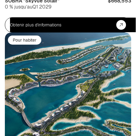
SOBHA "Skyvue Solair"
$668,553
0 % jusqu’au
Q1 2029
Obtenir plus d'informations
Pour habiter