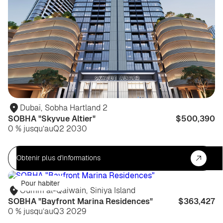
Dubaï
,
Sobha Hartland 2
SOBHA "Skyvue Altier"
$500,390
0 % jusqu’au
Q2 2030
Obtenir plus d'informations
Pour habiter
Oumm al-Qaiwain
,
Siniya Island
SOBHA "Bayfront Marina Residences"
$363,427
0 % jusqu’au
Q3 2029