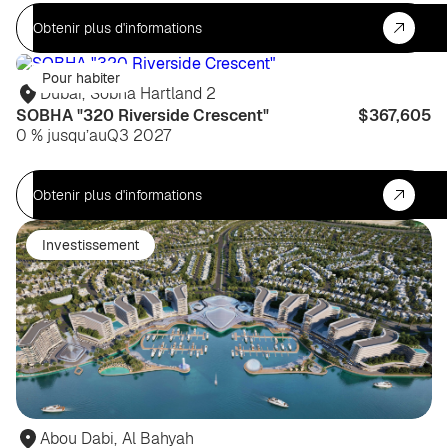
Obtenir plus d'informations
Pour habiter
Dubaï
,
Sobha Hartland 2
SOBHA "320 Riverside Crescent"
$367,605
0 % jusqu’au
Q3 2027
Obtenir plus d'informations
Investissement
Abou Dabi
,
Al Bahyah