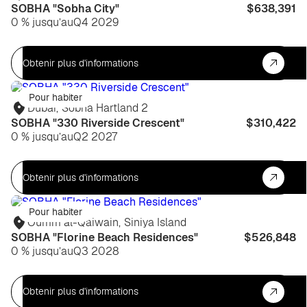
SOBHA "Sobha City"
$638,391
0 % jusqu’au
Q4 2029
Obtenir plus d'informations
Pour habiter
Dubaï
,
Sobha Hartland 2
SOBHA "330 Riverside Crescent"
$310,422
0 % jusqu’au
Q2 2027
Obtenir plus d'informations
Pour habiter
Oumm al-Qaiwain
,
Siniya Island
SOBHA "Florine Beach Residences"
$526,848
0 % jusqu’au
Q3 2028
Obtenir plus d'informations