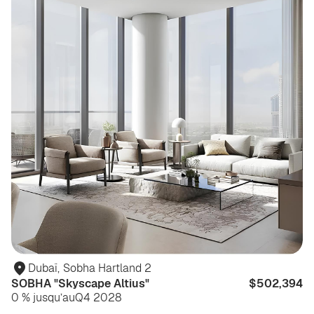
Dubaï
,
Sobha Hartland 2
SOBHA "Skyscape Altius"
$502,394
0 % jusqu’au
Q4 2028