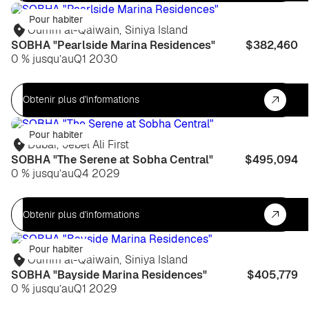
Pour habiter
Oumm al-Qaiwain
,
Siniya Island
SOBHA "Pearlside Marina Residences"
$382,460
0 % jusqu’au
Q1 2030
Obtenir plus d'informations
Pour habiter
Dubaï
,
Jebel Ali First
SOBHA "The Serene at Sobha Central"
$495,094
0 % jusqu’au
Q4 2029
Obtenir plus d'informations
Pour habiter
Oumm al-Qaiwain
,
Siniya Island
SOBHA "Bayside Marina Residences"
$405,779
0 % jusqu’au
Q1 2029