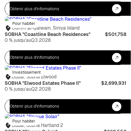
Obtenir plus d'informations
Pour habiter
Oumm al-Qaiwain
,
Siniya Island
SOBHA "Coastline Beach Residences"
$501,758
0 % jusqu’au
Q3 2028
Obtenir plus d'informations
Investissement
Dubaï
,
Sobha Elwood
SOBHA "Elwood Estates Phase II"
$2,699,931
0 % jusqu’au
Q2 2028
Obtenir plus d'informations
Pour habiter
Dubaï
,
Sobha Hartland 2