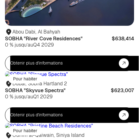
Abou Dabi
,
Al Bahyah
SOBHA "River Cove Residences"
$638,414
0 % jusqu’au
Q4 2029
Obtenir plus d'informations
Pour habiter
Dubaï
,
Sobha Hartland 2
SOBHA "Skyvue Spectra"
$623,007
0 % jusqu’au
Q1 2029
Obtenir plus d'informations
Pour habiter
Oumm al-Qaiwain
,
Siniya Island