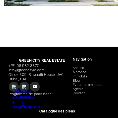
Navigation
GREEN CITY REAL ESTATE
+971 58 582 3377
Accueil
info@greencityre.com
À propos
Office 305, Binghatti House, JVC,
Immobilier
Dubai, UAE
Blog
Éviter les arnaques
Agents
Contact
Programme de parrainage
Catalogue des biens