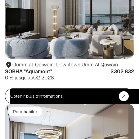
Oumm al-Qaiwain
,
Downtown Umm Al Quwain
SOBHA "Aquamont"
$302,832
0 % jusqu’au
Q2 2028
Obtenir plus d'informations
Pour habiter