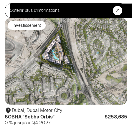
Obtenir plus d'informations
Investissement
Dubaï
,
Dubai Motor City
SOBHA "Sobha Orbis"
$258,685
0 % jusqu’au
Q4 2027