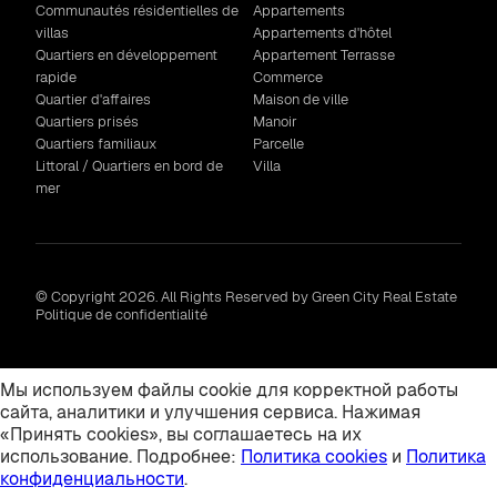
Communautés résidentielles de
Appartements
villas
Appartements d'hôtel
Quartiers en développement
Appartement Terrasse
rapide
Commerce
Quartier d'affaires
Maison de ville
Quartiers prisés
Manoir
Quartiers familiaux
Parcelle
Littoral / Quartiers en bord de
Villa
mer
© Copyright 2026. All Rights Reserved by Green City Real Estate
Politique de confidentialité
Мы используем файлы cookie для корректной работы
сайта, аналитики и улучшения сервиса. Нажимая
«Принять cookies», вы соглашаетесь на их
использование. Подробнее:
Политика cookies
и
Политика
конфиденциальности
.