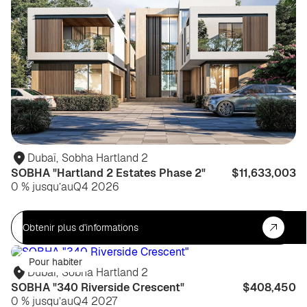
Dubaï
,
Sobha Hartland 2
SOBHA "Hartland 2 Estates Phase 2"
$11,633,003
0 % jusqu’au
Q4 2026
Obtenir plus d'informations
Pour habiter
Dubaï
,
Sobha Hartland 2
SOBHA "340 Riverside Crescent"
$408,450
0 % jusqu’au
Q4 2027