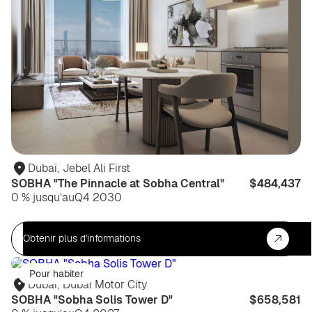
Dubaï
,
Jebel Ali First
SOBHA "The Pinnacle at Sobha Central"
$484,437
0 % jusqu’au
Q4 2030
Obtenir plus d'informations
Pour habiter
Dubaï
,
Dubai Motor City
SOBHA "Sobha Solis Tower D"
$658,581