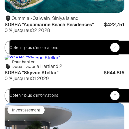
Oumm al-Qaiwain
,
Siniya Island
SOBHA "Aquamarine Beach Residences"
$422,751
0 % jusqu’au
Q2 2028
Obtenir plus d'informations
Pour habiter
Dubaï
,
Sobha Hartland 2
SOBHA "Skyvue Stellar"
$644,816
0 % jusqu’au
Q1 2029
Obtenir plus d'informations
Investissement