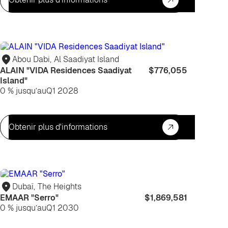
ur
Investis
iter
Abou Dabi
,
Al Saadiyat Island
ALAIN "VIDA Residences Saadiyat
$776,055
Island"
0 % jusqu’au
Q1 2028
Obtenir plus d'informations
estissement
Investis
Dubaï
,
The Heights
EMAAR "Serro"
$1,869,581
0 % jusqu’au
Q1 2030