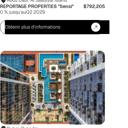
Abou Dabi
,
Al Saadiyat Island
REPORTAGE PROPERTIES "Sensi"
$792,205
0 % jusqu’au
Q2 2029
Obtenir plus d'informations
ur
Investis
iter