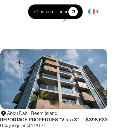
fr
Contactez-nous
ur
Pour
iter
habiter
Abou Dabi
,
Reem Island
REPORTAGE PROPERTIES "Vista 3"
$398,633
0 % jusqu’au
Q4 2027