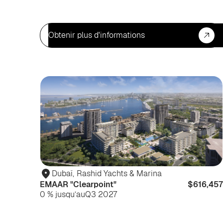
Obtenir plus d'informations
Dubaï
,
Rashid Yachts & Marina
EMAAR "Clearpoint"
$616,457
0 % jusqu’au
Q3 2027