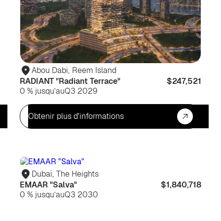
Abou Dabi
,
Reem Island
RADIANT "Radiant Terrace"
$247,521
0 % jusqu’au
Q3 2029
Obtenir plus d'informations
Pour
Inv
habiter
Dubaï
,
The Heights
EMAAR "Salva"
$1,840,718
0 % jusqu’au
Q3 2030