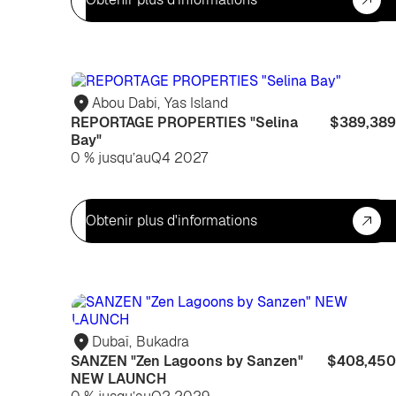
Abou Dabi
,
Yas Island
REPORTAGE PROPERTIES "Selina
$389,389
Bay"
0 % jusqu’au
Q4 2027
Obtenir plus d'informations
Dubaï
,
Bukadra
SANZEN "Zen Lagoons by Sanzen"
$408,450
NEW LAUNCH