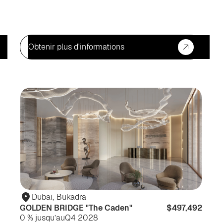
Obtenir plus d'informations
Pour
Po
habiter
hab
Dubaï
,
Bukadra
GOLDEN BRIDGE "The Caden"
$497,492
0 % jusqu’au
Q4 2028