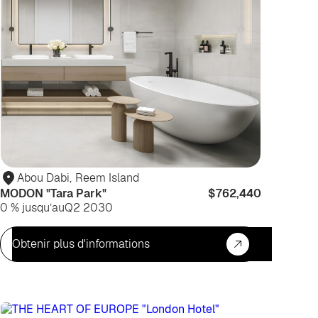
Abou Dabi
,
Reem Island
MODON "Tara Park"
$762,440
0 % jusqu’au
Q2 2030
Obtenir plus d'informations
ur
Pour