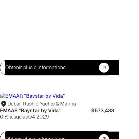
Obtenir plus d'informations
ur
Pour
iter
habiter
Dubaï
,
Rashid Yachts & Marina
EMAAR "Baystar by Vida"
$573,433
0 % jusqu’au
Q4 2029
Obtenir plus d'informations