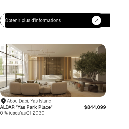
Obtenir plus d'informations
estissement
Investis
Abou Dabi
,
Yas Island
ALDAR "Yas Park Place"
$844,099
0 % jusqu’au
Q1 2030