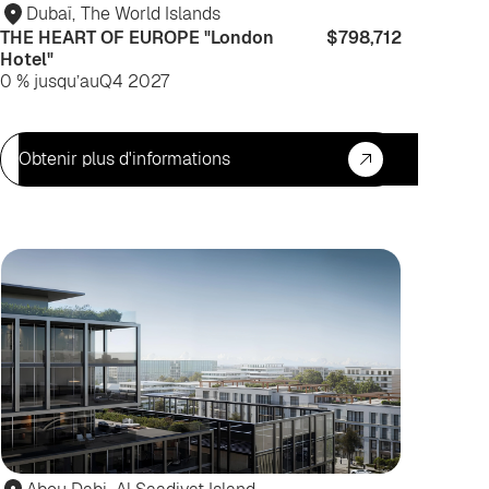
iter
habiter
Dubaï
,
The World Islands
THE HEART OF EUROPE "London
$798,712
Hotel"
0 % jusqu’au
Q4 2027
Obtenir plus d'informations
ur
Investis
iter