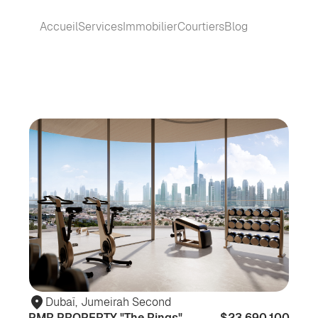
Accueil
Services
Immobilier
Courtiers
Blog
Pour
Po
habiter
hab
Dubaï
,
Jumeirah Second
PMR PROPERTY "The Rings"
$23,690,100