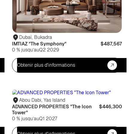
Dubaï
,
Bukadra
IMTIAZ "The Symphony"
$487,567
0 % jusqu’au
Q2 2029
Obtenir plus d'informations
Pour
Po
habiter
hab
Abou Dabi
,
Yas Island
ADVANCED PROPERTIES "The Icon
$446,300
Tower"
0 % jusqu’au
Q1 2027
Obtenir plus d'informations