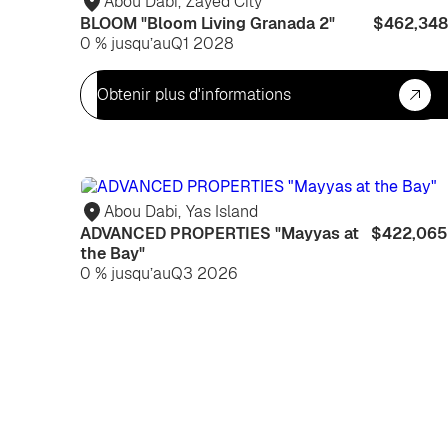
Abou Dabi
,
Zayed City
BLOOM "Bloom Living Granada 2"
$462,348
0 % jusqu’au
Q1 2028
Obtenir plus d'informations
Abou Dabi
,
Yas Island
ADVANCED PROPERTIES "Mayyas at
$422,065
the Bay"
0 % jusqu’au
Q3 2026