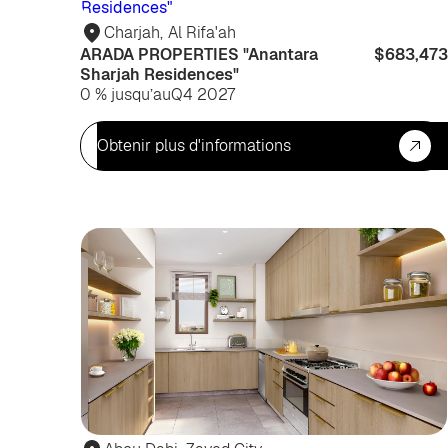
Charjah
,
Al Rifa'ah
ARADA PROPERTIES "Anantara
$683,473
Sharjah Residences"
0 % jusqu’au
Q4 2027
Obtenir plus d'informations