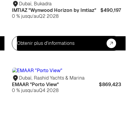
habiter
hab
Dubaï
,
Bukadra
IMTIAZ "Wynwood Horizon by Imtiaz"
$490,197
0 % jusqu’au
Q2 2028
Obtenir plus d'informations
Pour
Po
habiter
hab
Dubaï
,
Rashid Yachts & Marina
EMAAR "Porto View"
$869,423
0 % jusqu’au
Q4 2028