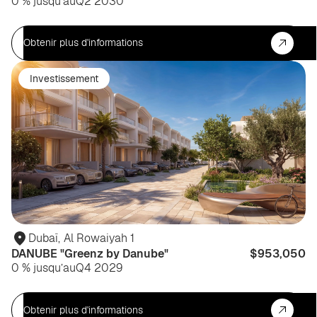
0 % jusqu’au
Q2 2030
Obtenir plus d'informations
Investissement
Dubaï
,
Al Rowaiyah 1
DANUBE "Greenz by Danube"
$953,050
0 % jusqu’au
Q4 2029
Obtenir plus d'informations