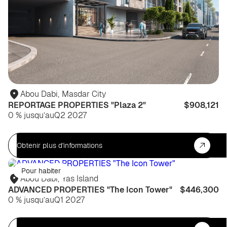
Abou Dabi
,
Masdar City
REPORTAGE PROPERTIES "Plaza 2"
$908,121
0 % jusqu’au
Q2 2027
Obtenir plus d'informations
Pour habiter
Abou Dabi
,
Yas Island
ADVANCED PROPERTIES "The Icon Tower"
$446,300
0 % jusqu’au
Q1 2027