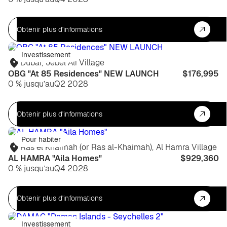
Obtenir plus d'informations
Investissement
Dubaï
,
Jebel Ali Village
OBG "At 85 Residences" NEW LAUNCH
$176,995
0 % jusqu’au
Q2 2028
Obtenir plus d'informations
Pour habiter
Ras el Khaïmah (or Ras al-Khaimah)
,
Al Hamra Village
AL HAMRA "Aila Homes"
$929,360
0 % jusqu’au
Q4 2028
Obtenir plus d'informations
Investissement