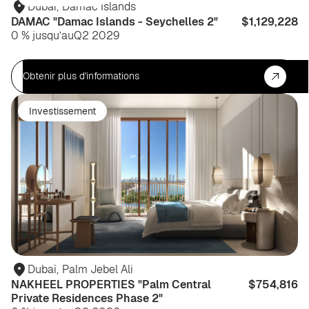
Dubaï
,
Damac Islands
DAMAC "Damac Islands - Seychelles 2"
$1,129,228
0 % jusqu’au
Q2 2029
Obtenir plus d'informations
Investissement
Dubaï
,
Palm Jebel Ali
NAKHEEL PROPERTIES "Palm Central
$754,816
Private Residences Phase 2"