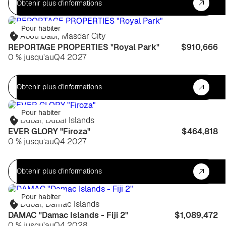
Obtenir plus d'informations
Pour habiter
Abou Dabi
,
Masdar City
REPORTAGE PROPERTIES "Royal Park"
$910,666
0 % jusqu’au
Q4 2027
Obtenir plus d'informations
Pour habiter
Dubaï
,
Dubai Islands
EVER GLORY "Firoza"
$464,818
0 % jusqu’au
Q4 2027
Obtenir plus d'informations
Pour habiter
Dubaï
,
Damac Islands
DAMAC "Damac Islands - Fiji 2"
$1,089,472
0 % jusqu’au
Q4 2028