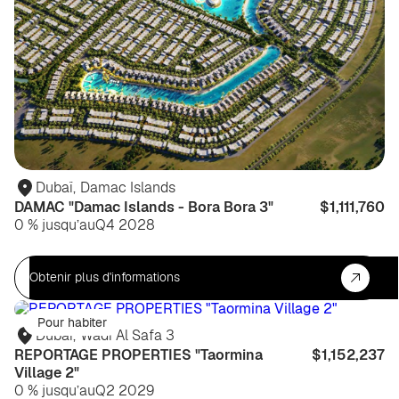
Dubaï
,
Damac Islands
DAMAC "Damac Islands - Bora Bora 3"
$1,111,760
0 % jusqu’au
Q4 2028
Obtenir plus d'informations
Pour habiter
Dubaï
,
Wadi Al Safa 3
REPORTAGE PROPERTIES "Taormina
$1,152,237
Village 2"
0 % jusqu’au
Q2 2029