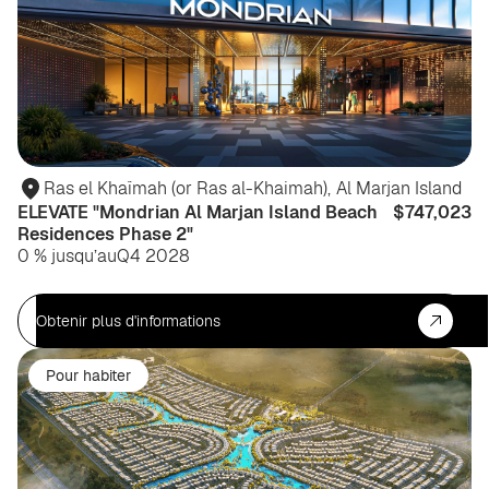
Ras el Khaïmah (or Ras al-Khaimah)
,
Al Marjan Island
ELEVATE "Mondrian Al Marjan Island Beach
$747,023
Residences Phase 2"
0 % jusqu’au
Q4 2028
Obtenir plus d'informations
Pour habiter