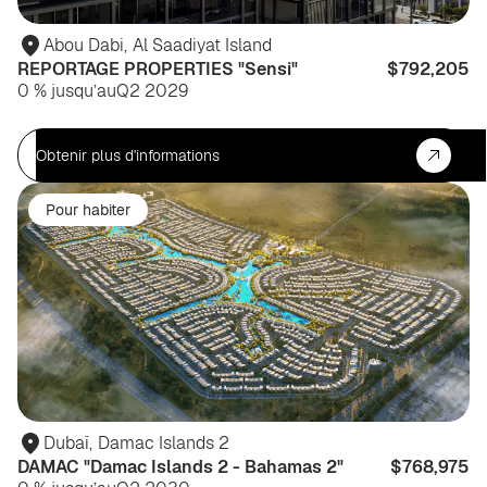
Abou Dabi
,
Al Saadiyat Island
REPORTAGE PROPERTIES "Sensi"
$792,205
0 % jusqu’au
Q2 2029
Obtenir plus d'informations
Pour habiter
Dubaï
,
Damac Islands 2
DAMAC "Damac Islands 2 - Bahamas 2"
$768,975