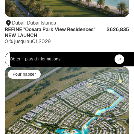
Dubaï
,
Dubai Islands
REFINE "Oceara Park View Residences"
$626,835
NEW LAUNCH
0 % jusqu’au
Q1 2029
Obtenir plus d'informations
Pour habiter