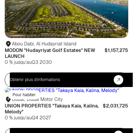
Abou Dabi
,
Al Hudayriat Island
MODON "Hudayriyat Golf Estates" NEW
$1,157,275
LAUNCH
0 % jusqu’au
Q3 2030
Obtenir plus d'informations
Pour habiter
Dubaï
,
Dubai Motor City
UNION PROPERTIES "Takaya Kaia, Kalina,
$2,031,725
Melody"
0 % jusqu’au
Q4 2027