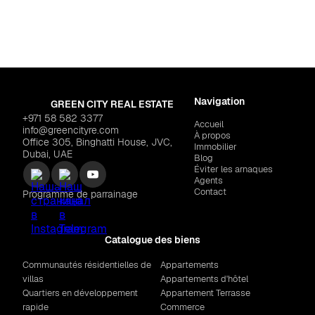
Navigation
GREEN CITY REAL ESTATE
+971 58 582 3377
Accueil
info@greencityre.com
À propos
Office 305, Binghatti House, JVC,
Immobilier
Dubai, UAE
Blog
Éviter les arnaques
Agents
Contact
Programme de parrainage
Catalogue des biens
Communautés résidentielles de
Appartements
villas
Appartements d'hôtel
Quartiers en développement
Appartement Terrasse
rapide
Commerce