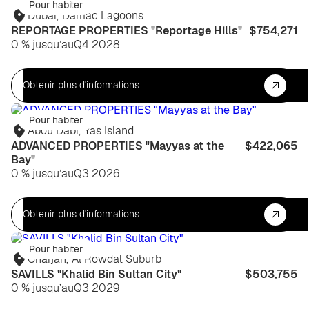
Pour habiter
Dubaï
,
Damac Lagoons
REPORTAGE PROPERTIES "Reportage Hills"
$754,271
0 % jusqu’au
Q4 2028
Obtenir plus d'informations
Pour habiter
Abou Dabi
,
Yas Island
ADVANCED PROPERTIES "Mayyas at the
$422,065
Bay"
0 % jusqu’au
Q3 2026
Obtenir plus d'informations
Pour habiter
Charjah
,
Al Rowdat Suburb
SAVILLS "Khalid Bin Sultan City"
$503,755
0 % jusqu’au
Q3 2029