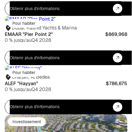
Obtenir plus d'informations
Pour habiter
Dubaï
,
Rashid Yachts & Marina
EMAAR "Pier Point 2"
$869,968
0 % jusqu’au
Q4 2028
Obtenir plus d'informations
Pour habiter
Charjah
,
Al Bedea
ALEF "Hayyan"
$786,675
0 % jusqu’au
Q4 2028
Obtenir plus d'informations
Investissement