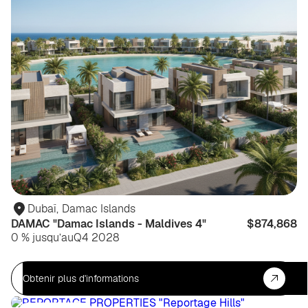
Dubaï
,
Damac Islands
DAMAC "Damac Islands - Maldives 4"
$874,868
0 % jusqu’au
Q4 2028
Obtenir plus d'informations