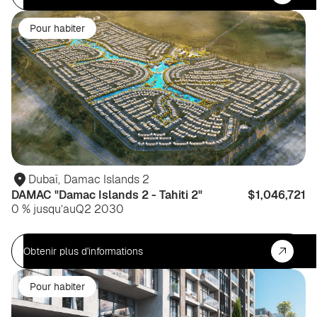
Pour habiter
Dubaï
,
Damac Islands 2
DAMAC "Damac Islands 2 - Tahiti 2"
$1,046,721
0 % jusqu’au
Q2 2030
Obtenir plus d'informations
Pour habiter