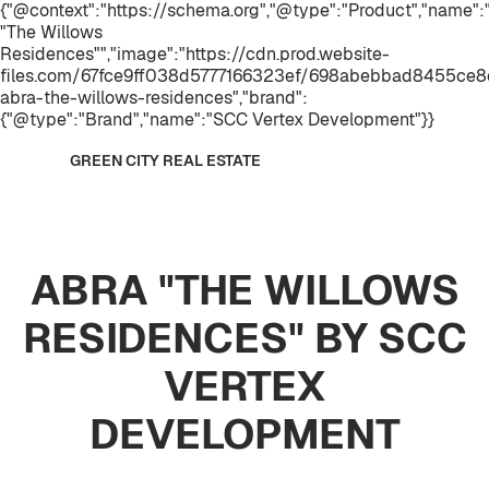
{"@context":"https://schema.org","@type":"Product","name"
"The Willows
Residences"","image":"https://cdn.prod.website-
files.com/67fce9ff038d5777166323ef/698abebbad8455ce8c
abra-the-willows-residences","brand":
{"@type":"Brand","name":"SCC Vertex Development"}}
GREEN CITY REAL ESTATE
ABRA "THE WILLOWS
RESIDENCES" BY SCC
VERTEX
DEVELOPMENT