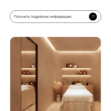
Получить подробную информацию
Для
Дл
жизни
жи