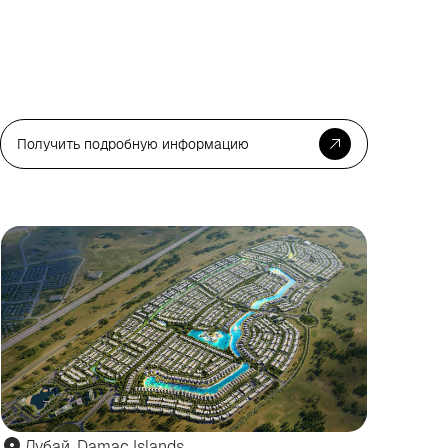
Получить подробную информацию
я
Для
зни
жизни
Дубай, Damac Islands