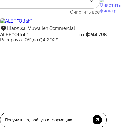
Очистить всё
я
Для
зни
жизни
Шарджа, Muwaileh Commercial
ALEF "Olfah"
от $244,798
Рассрочка 0% до Q4 2029
Получить подробную информацию