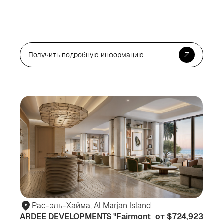
Получить подробную информацию
Для
Дл
жизни
ин
Рас-эль-Хайма, Al Marjan Island
ARDEE DEVELOPMENTS "Fairmont
от $724,923