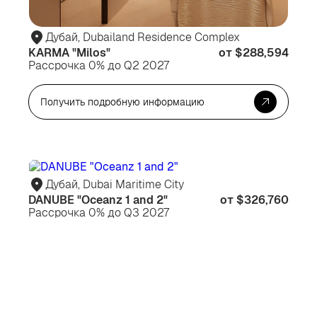
Дубай, Dubailand Residence Complex
KARMA "Milos"
от $288,594
Рассрочка 0% до Q2 2027
Получить подробную информацию
Для
Дл
жизни
жи
Дубай, Dubai Maritime City
DANUBE "Oceanz 1 and 2"
от $326,760
Рассрочка 0% до Q3 2027