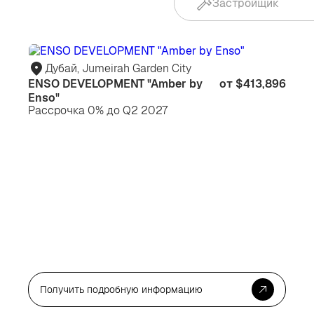
Для
Дл
жизни
жи
Дубай, Jumeirah Garden City
ENSO DEVELOPMENT "Amber by
от $413,896
Enso"
Рассрочка 0% до Q2 2027
Получить подробную информацию