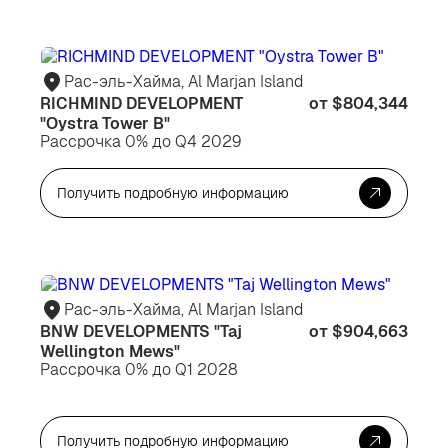
Для
Дл
инвестиций
ин
Рас-эль-Хайма, Al Marjan Island
RICHMIND DEVELOPMENT
от $804,344
"Oystra Tower B"
Рассрочка 0% до Q4 2029
Получить подробную информацию
Для
Дл
инвестиций
жи
Рас-эль-Хайма, Al Marjan Island
BNW DEVELOPMENTS "Taj
от $904,663
Wellington Mews"
Рассрочка 0% до Q1 2028
Получить подробную информацию