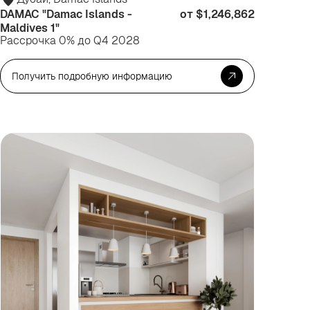
DAMAC "Damac Islands -
от $1,246,862
Maldives 1"
Рассрочка 0% до Q4 2028
Получить подробную информацию
я
Для
вестиций
инвести