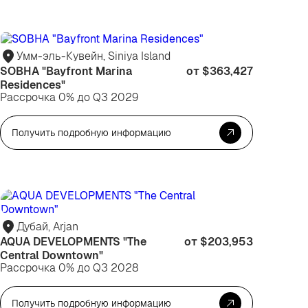
я
Для
вестиций
жизни
Умм-эль-Кувейн, Siniya Island
SOBHA "Bayfront Marina
от $363,427
Residences"
Рассрочка 0% до Q3 2029
Получить подробную информацию
я
Для
зни
жизни
Дубай, Arjan
AQUA DEVELOPMENTS "The
от $203,953
Central Downtown"
Рассрочка 0% до Q3 2028
Получить подробную информацию