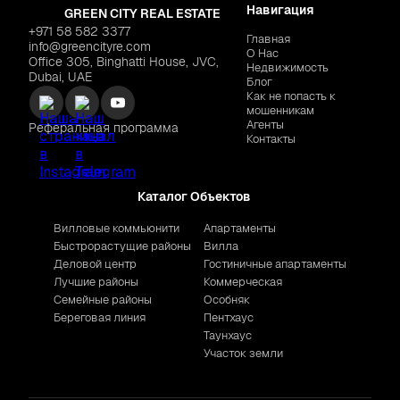
Навигация
GREEN CITY REAL ESTATE
+971 58 582 3377
Главная
info@greencityre.com
О Нас
Office 305, Binghatti House, JVC,
Недвижимость
Dubai, UAE
Блог
Как не попасть к
мошенникам
Агенты
Реферальная программа
Контакты
Каталог Объектов
Вилловые коммьюнити
Апартаменты
Быстрорастущие районы
Вилла
Деловой центр
Гостиничные апартаменты
Лучшие районы
Коммерческая
Семейные районы
Особняк
Береговая линия
Пентхаус
Таунхаус
Участок земли