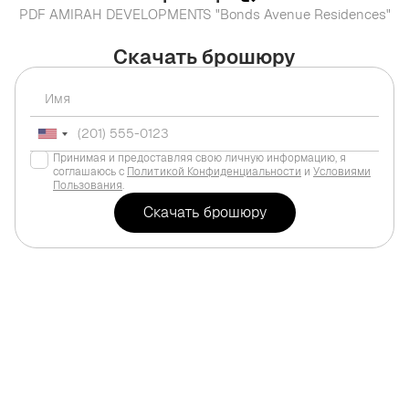
PDF AMIRAH DEVELOPMENTS "Bonds Avenue Residences"
Скачать брошюру
Принимая и предоставляя свою личную информацию, я
соглашаюсь с
Политикой Конфиденциальности
и
Условиями
Пользования
.
Для жизни
 Residence Complex
Дубай
,
Jumeirah Villag