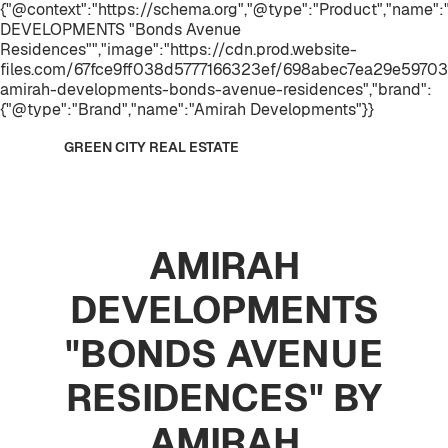
{"@context":"https://schema.org","@type":"Product","name
DEVELOPMENTS "Bonds Avenue
Residences"","image":"https://cdn.prod.website-
files.com/67fce9ff038d5777166323ef/698abec7ea29e59703
amirah-developments-bonds-avenue-residences","brand":
{"@type":"Brand","name":"Amirah Developments"}}
GREEN CITY REAL ESTATE
AMIRAH
DEVELOPMENTS
"BONDS AVENUE
RESIDENCES" BY
AMIRAH