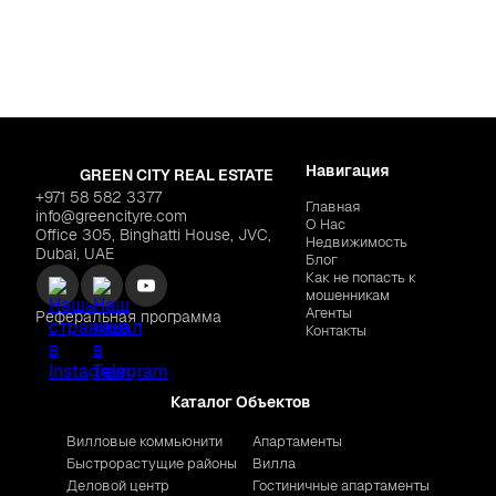
"Marquis Vista"
$213,028
CONDOR "Sonate Residenc
Навигация
GREEN CITY REAL ESTATE
+971 58 582 3377
Главная
info@greencityre.com
О Нас
Office 305, Binghatti House, JVC,
Недвижимость
Dubai, UAE
Блог
Как не попасть к
мошенникам
Агенты
Реферальная программа
Контакты
Каталог Объектов
Вилловые коммьюнити
Апартаменты
Быстрорастущие районы
Вилла
Деловой центр
Гостиничные апартаменты