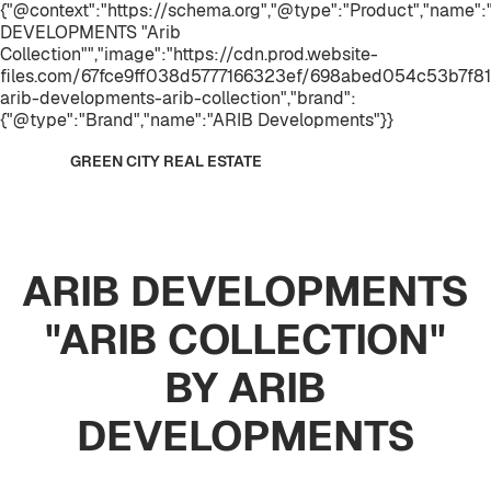
{"@context":"https://schema.org","@type":"Product","name":
DEVELOPMENTS "Arib
Collection"","image":"https://cdn.prod.website-
files.com/67fce9ff038d5777166323ef/698abed054c53b7f8
arib-developments-arib-collection","brand":
{"@type":"Brand","name":"ARIB Developments"}}
GREEN CITY REAL ESTATE
ARIB DEVELOPMENTS
"ARIB COLLECTION"
BY ARIB
DEVELOPMENTS