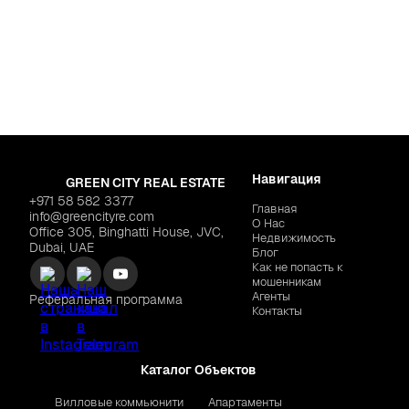
OBJECT 1 "IR1DIAN PARK 2"
$243,696
0
Навигация
GREEN CITY REAL ESTATE
+971 58 582 3377
Главная
info@greencityre.com
О Нас
Office 305, Binghatti House, JVC,
Недвижимость
Dubai, UAE
Блог
Как не попасть к
мошенникам
Агенты
Реферальная программа
Контакты
Каталог Объектов
Вилловые коммьюнити
Апартаменты