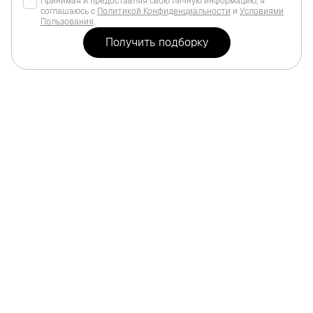
Принимая и предоставляя свою личную информацию, я
соглашаюсь с
Политикой Конфиденциальности
и
Условиями
Пользования
.
Для инвестиций
Дубай
,
Jumeirah Village Circle