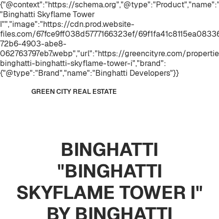
{"@context":"https://schema.org","@type":"Product","name"
"Binghatti Skyflame Tower
I"","image":"https://cdn.prod.website-
files.com/67fce9ff038d5777166323ef/69f1fa41c8115ea08
72b6-4903-abe8-
062763797eb7.webp","url":"https://greencityre.com/properti
binghatti-binghatti-skyflame-tower-i","brand":
{"@type":"Brand","name":"Binghatti Developers"}}
GREEN CITY REAL ESTATE
BINGHATTI
"BINGHATTI
SKYFLAME TOWER I"
BY BINGHATTI