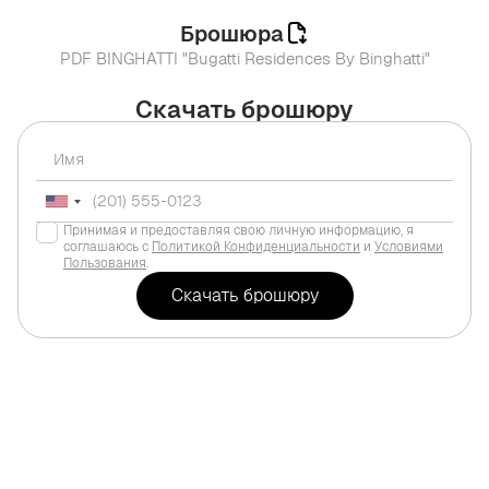
Брошюра
PDF BINGHATTI "Bugatti Residences By Binghatti"
Скачать брошюру
Принимая и предоставляя свою личную информацию, я
соглашаюсь с
Политикой Конфиденциальности
и
Условиями
Пользования
.