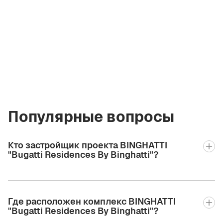
Ольга Коржова
Лицензированный
брокер Green City
Real Estate
olga.gcre@gmail.com
+971 58 582 3377
Популярные вопросы
Кто застройщик проекта BINGHATTI
"Bugatti Residences By Binghatti"?
Где расположен комплекс BINGHATTI
"Bugatti Residences By Binghatti"?