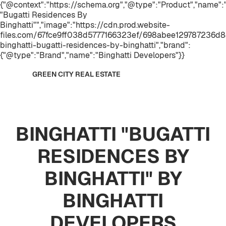
{"@context":"https://schema.org","@type":"Product","name"
"Bugatti Residences By
Binghatti"","image":"https://cdn.prod.website-
files.com/67fce9ff038d5777166323ef/698abee129787236d
binghatti-bugatti-residences-by-binghatti","brand":
{"@type":"Brand","name":"Binghatti Developers"}}
GREEN CITY REAL ESTATE
BINGHATTI "BUGATTI
RESIDENCES BY
BINGHATTI" BY
BINGHATTI
DEVELOPERS