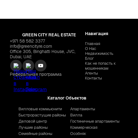
Навигация
GREEN CITY REAL ESTATE
+971 58 582 3377
Главная
info@greencityre.com
О Нас
Office 305, Binghatti House, JVC,
Недвижимость
Dubai, UAE
Блог
Как не попасть к
мошенникам
Агенты
Реферальная программа
Контакты
Каталог Объектов
Вилловые коммьюнити
Апартаменты
Быстрорастущие районы
Вилла
Деловой центр
Гостиничные апартаменты
Лучшие районы
Коммерческая
Семейные районы
Особняк