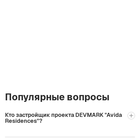
Асия Сабхарвал
Лицензированный
брокер Green City
Real Estate
asiia.bgcre@gmail.com
+971 58 582 3377
Популярные вопросы
Кто застройщик проекта DEVMARK "Avida
Residences"?