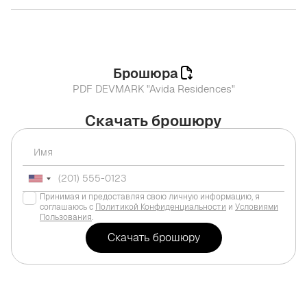
Брошюра
PDF DEVMARK "Avida Residences"
Скачать брошюру
Принимая и предоставляя свою личную информацию, я
соглашаюсь с
Политикой Конфиденциальности
и
Условиями
Пользования
.