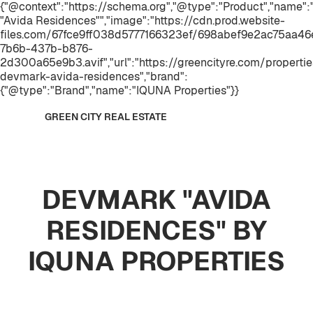
{"@context":"https://schema.org","@type":"Product","name
"Avida Residences"","image":"https://cdn.prod.website-
files.com/67fce9ff038d5777166323ef/698abef9e2ac75aa
7b6b-437b-b876-
2d300a65e9b3.avif","url":"https://greencityre.com/properti
devmark-avida-residences","brand":
{"@type":"Brand","name":"IQUNA Properties"}}
GREEN CITY REAL ESTATE
DEVMARK "AVIDA
RESIDENCES" BY
IQUNA PROPERTIES