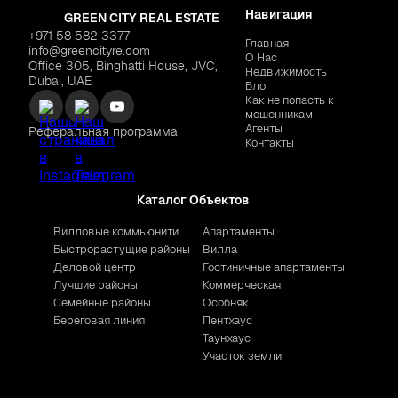
Навигация
GREEN CITY REAL ESTATE
+971 58 582 3377
Главная
info@greencityre.com
О Нас
Office 305, Binghatti House, JVC,
Недвижимость
Dubai, UAE
Блог
Как не попасть к
мошенникам
Агенты
Реферальная программа
Контакты
Каталог Объектов
Вилловые коммьюнити
Апартаменты
Быстрорастущие районы
Вилла
Деловой центр
Гостиничные апартаменты
Лучшие районы
Коммерческая
Семейные районы
Особняк
Береговая линия
Пентхаус
Таунхаус
Участок земли