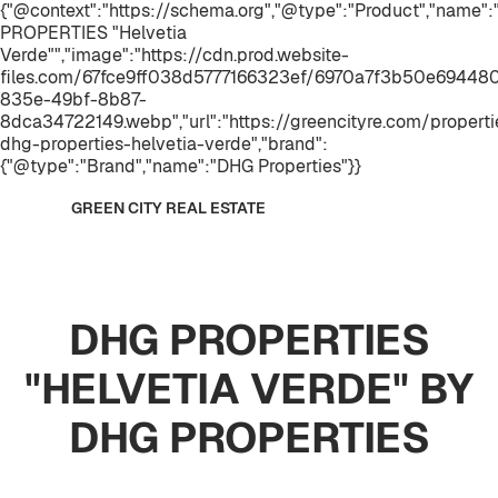
{"@context":"https://schema.org","@type":"Product","name"
PROPERTIES "Helvetia
Verde"","image":"https://cdn.prod.website-
files.com/67fce9ff038d5777166323ef/6970a7f3b50e6944
835e-49bf-8b87-
8dca34722149.webp","url":"https://greencityre.com/properti
dhg-properties-helvetia-verde","brand":
{"@type":"Brand","name":"DHG Properties"}}
GREEN CITY REAL ESTATE
DHG PROPERTIES
"HELVETIA VERDE" BY
DHG PROPERTIES