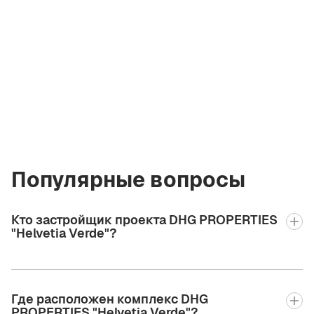
Асия Сабхарвал
Лицензированный
брокер Green City
Real Estate
asiia.bgcre@gmail.com
+971 58 582 3377
Популярные вопросы
Кто застройщик проекта DHG PROPERTIES
"Helvetia Verde"?
Где расположен комплекс DHG
PROPERTIES "Helvetia Verde"?