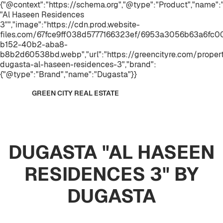
{"@context":"https://schema.org","@type":"Product","name
"Al Haseen Residences
3"","image":"https://cdn.prod.website-
files.com/67fce9ff038d5777166323ef/6953a3056b63a6fc
b152-40b2-aba8-
b8b2d60538bd.webp","url":"https://greencityre.com/propert
dugasta-al-haseen-residences-3","brand":
{"@type":"Brand","name":"Dugasta"}}
GREEN CITY REAL ESTATE
DUGASTA "AL HASEEN
RESIDENCES 3" BY
DUGASTA