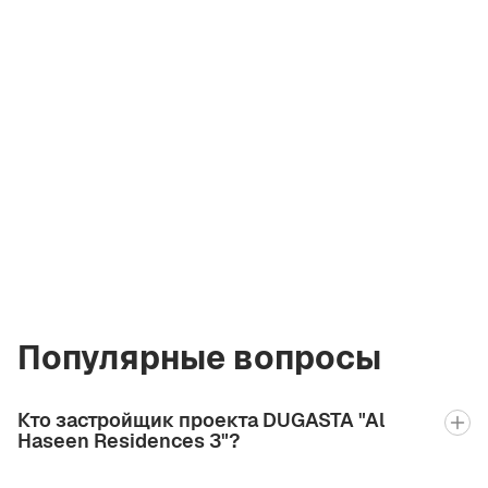
Ольга Коржова
Лицензированный
брокер Green City
Real Estate
olga.gcre@gmail.com
+971 58 582 3377
Популярные вопросы
Кто застройщик проекта DUGASTA "Al
Haseen Residences 3"?