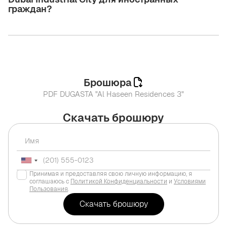
граждан?
Брошюра
PDF DUGASTA "Al Haseen Residences 3"
Скачать брошюру
Принимая и предоставляя свою личную информацию, я
соглашаюсь с
Политикой Конфиденциальности
и
Условиями
Пользования
.