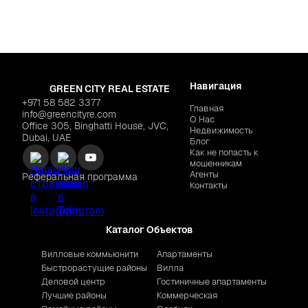
Навигация
GREEN CITY REAL ESTATE
+971 58 582 3377
Главная
info@greencityre.com
О Нас
Office 305, Binghatti House, JVC,
Недвижимость
Dubai, UAE
Блог
Как не попасть к
мошенникам
Агенты
Реферальная программа
Контакты
Каталог Объектов
Вилловые коммьюнити
Апартаменты
Быстрорастущие районы
Вилла
Деловой центр
Гостиничные апартаменты
Лучшие районы
Коммерческая