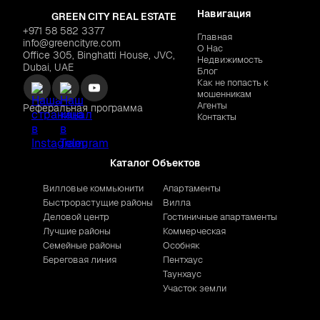
Навигация
GREEN CITY REAL ESTATE
+971 58 582 3377
Главная
info@greencityre.com
О Нас
Office 305, Binghatti House, JVC,
Недвижимость
Dubai, UAE
Блог
Как не попасть к
мошенникам
Агенты
Реферальная программа
Контакты
Каталог Объектов
Вилловые коммьюнити
Апартаменты
Быстрорастущие районы
Вилла
Деловой центр
Гостиничные апартаменты
Лучшие районы
Коммерческая
Семейные районы
Особняк
Береговая линия
Пентхаус
Таунхаус
Участок земли