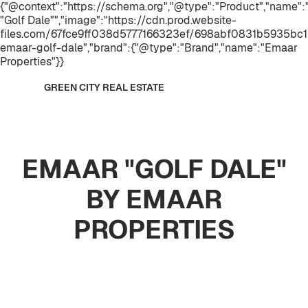
{"@context":"https://schema.org","@type":"Product","name
"Golf Dale"","image":"https://cdn.prod.website-
files.com/67fce9ff038d5777166323ef/698abf0831b5935bc1
emaar-golf-dale","brand":{"@type":"Brand","name":"Emaar
Properties"}}
GREEN CITY REAL ESTATE
EMAAR "GOLF DALE"
BY EMAAR
PROPERTIES