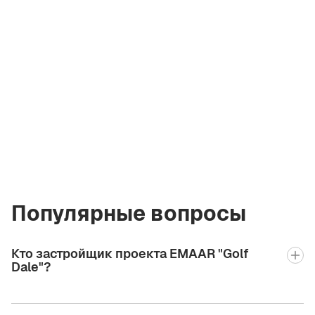
Артём
Кремко
Совладелец
компании
a@greencityre.com
+971 58 582 3377
Популярные вопросы
Кто застройщик проекта EMAAR "Golf
Dale"?