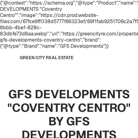
{"@context":"https://schema.org","@type":"Product","name"
DEVELOPMENTS "Coventry
Centro"","image":"https://cdn.prod.website-
files.com/67fce9ff038d5777166323ef/69f1fab9251706c2a7
8bbb-4bef-828c-
83dbfe73d8aa.webp","url":"https://greencityre.com/properti
gfs-developments-coventry-centro","brand":
{"@type":"Brand","name":"GFS Developments"}}
GREEN CITY REAL ESTATE
GFS DEVELOPMENTS
"COVENTRY CENTRO"
BY GFS
DEVELOPMENTS