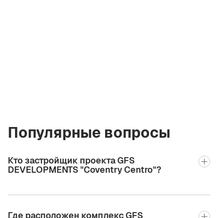
Андрей Корж
Лицензированный
брокер Green City
Real Estate
andrew.bgcre@gmail.com
+971 58 582 3377
Популярные вопросы
Кто застройщик проекта GFS
DEVELOPMENTS "Coventry Centro"?
Где расположен комплекс GFS