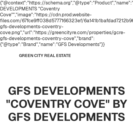
{"@context":"https://schema.org","@type":"Product","name"
DEVELOPMENTS "Coventry
Cove"","image":"https://cdn.prod.website-
files.com/67fce9ff038d5777166323ef/6a141b1bafdad7212b
gfs-developments-coventry-
cove.png","url":"https://greencityre.com/properties/gcre-
gfs-developments-coventry-cove","brand":
{"@type":"Brand","name":"GFS Developments"}}
GREEN CITY REAL ESTATE
GFS DEVELOPMENTS
"COVENTRY COVE" BY
GFS DEVELOPMENTS