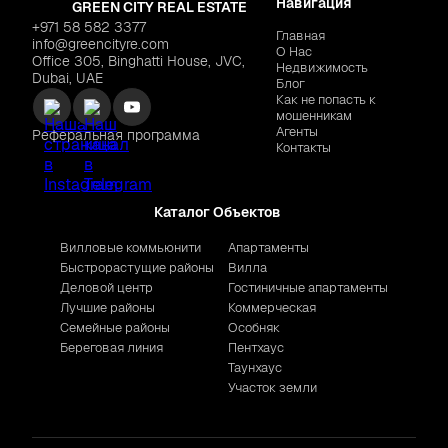
Навигация
GREEN CITY REAL ESTATE
+971 58 582 3377
Главная
info@greencityre.com
О Нас
Office 305, Binghatti House, JVC,
Недвижимость
Dubai, UAE
Блог
Как не попасть к
мошенникам
Агенты
Реферальная программа
Контакты
Каталог Объектов
Вилловые коммьюнити
Апартаменты
Быстрорастущие районы
Вилла
Деловой центр
Гостиничные апартаменты
Лучшие районы
Коммерческая
Семейные районы
Особняк
Береговая линия
Пентхаус
Таунхаус
Участок земли