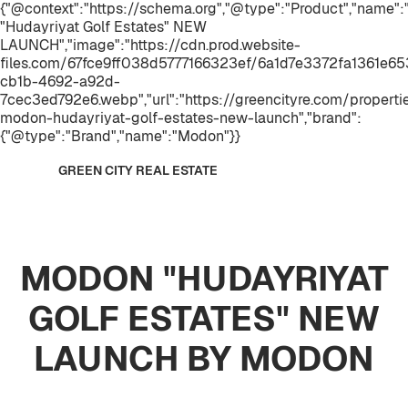
{"@context":"https://schema.org","@type":"Product","name
"Hudayriyat Golf Estates" NEW
LAUNCH","image":"https://cdn.prod.website-
files.com/67fce9ff038d5777166323ef/6a1d7e3372fa1361e
cb1b-4692-a92d-
7cec3ed792e6.webp","url":"https://greencityre.com/properti
modon-hudayriyat-golf-estates-new-launch","brand":
{"@type":"Brand","name":"Modon"}}
GREEN CITY REAL ESTATE
MODON "HUDAYRIYAT
GOLF ESTATES" NEW
LAUNCH BY MODON