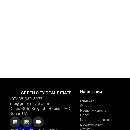
land Residence Complex
S "Aark Terraces"
$265,765
Навигация
GREEN CITY REAL ESTATE
+971 58 582 3377
Главная
info@greencityre.com
О Нас
Office 305, Binghatti House, JVC,
Недвижимость
Dubai, UAE
Блог
Как не попасть к
мошенникам
Агенты
Реферальная программа