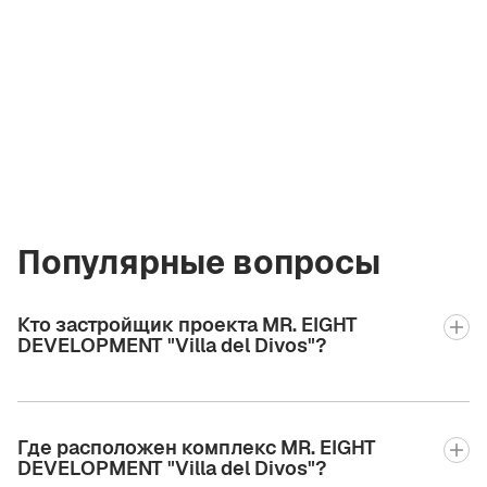
Валерия
Шахова
Лицензированный
брокер Green City
Real Estate
valeriia2.bgcre@gmail.com
+971 58 582 3377
Популярные вопросы
Кто застройщик проекта MR. EIGHT
DEVELOPMENT "Villa del Divos"?
Где расположен комплекс MR. EIGHT
DEVELOPMENT "Villa del Divos"?