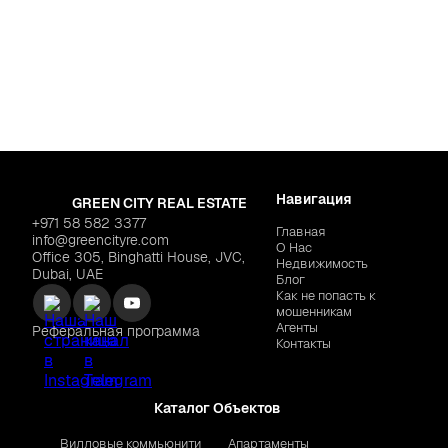
Для жизни
Дубай
,
Jumeirah Villa
1,319,566
TIGER "Auresta"
$197,547
Навигация
GREEN CITY REAL ESTATE
+971 58 582 3377
Главная
info@greencityre.com
О Нас
Office 305, Binghatti House, JVC,
Недвижимость
Dubai, UAE
Блог
Как не попасть к
мошенникам
Агенты
Реферальная программа
Контакты
Каталог Объектов
Вилловые коммьюнити
Апартаменты