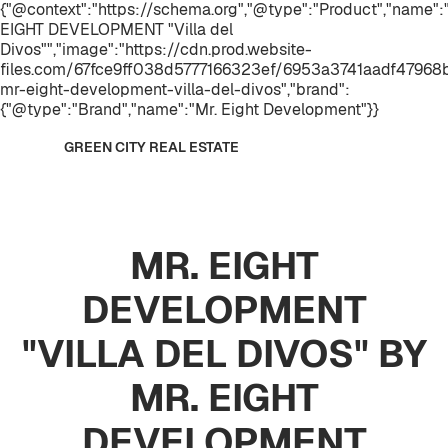
{"@context":"https://schema.org","@type":"Product","name":
EIGHT DEVELOPMENT "Villa del
Divos"","image":"https://cdn.prod.website-
files.com/67fce9ff038d5777166323ef/6953a3741aadf47968b7
mr-eight-development-villa-del-divos","brand":
{"@type":"Brand","name":"Mr. Eight Development"}}
GREEN CITY REAL ESTATE
MR. EIGHT
DEVELOPMENT
"VILLA DEL DIVOS" BY
MR. EIGHT
DEVELOPMENT