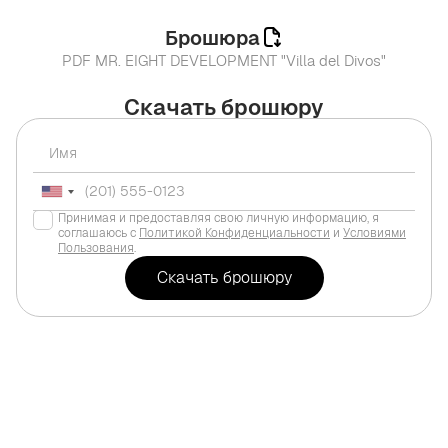
Брошюра
PDF MR. EIGHT DEVELOPMENT "Villa del Divos"
Скачать брошюру
Принимая и предоставляя свою личную информацию, я
соглашаюсь с
Политикой Конфиденциальности
и
Условиями
Пользования
.