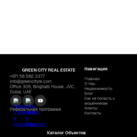
Дубай
,
Al Furjan
HAMARA HOME "Almaara
Home"
Навигация
GREEN CITY REAL ESTATE
+971 58 582 3377
Главная
info@greencityre.com
О Нас
Office 305, Binghatti House, JVC,
Недвижимость
Dubai, UAE
Блог
Как не попасть к
мошенникам
Агенты
Реферальная программа
Контакты
Каталог Объектов