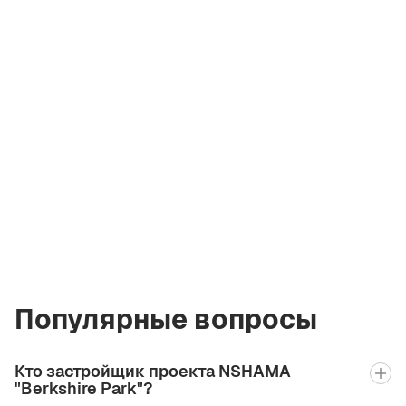
Асия Сабхарвал
Лицензированный
брокер Green City
Real Estate
asiia.bgcre@gmail.com
+971 58 582 3377
Популярные вопросы
Кто застройщик проекта NSHAMA
"Berkshire Park"?