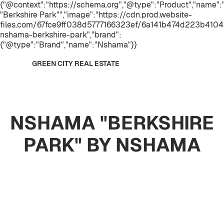
{"@context":"https://schema.org","@type":"Product","name
"Berkshire Park"","image":"https://cdn.prod.website-
files.com/67fce9ff038d5777166323ef/6a141b474d223b4104a
nshama-berkshire-park","brand":
{"@type":"Brand","name":"Nshama"}}
GREEN CITY REAL ESTATE
NSHAMA "BERKSHIRE
PARK" BY NSHAMA