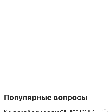
Артём
Кремко
Совладелец
компании
a@greencityre.com
+971 58 582 3377
Популярные вопросы
Кто застройщик проекта OBJECT 1 "A1LA