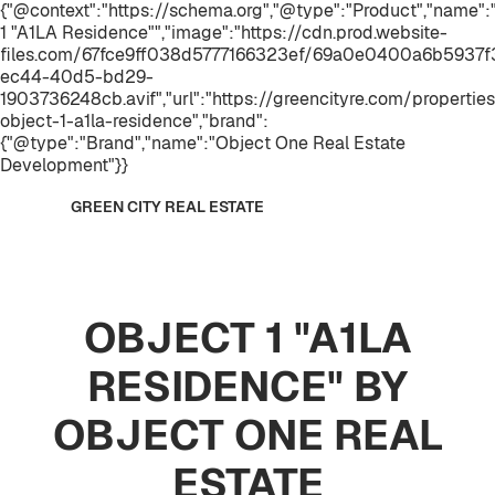
{"@context":"https://schema.org","@type":"Product","name
1 "A1LA Residence"","image":"https://cdn.prod.website-
files.com/67fce9ff038d5777166323ef/69a0e0400a6b5937
ec44-40d5-bd29-
1903736248cb.avif","url":"https://greencityre.com/propertie
object-1-a1la-residence","brand":
{"@type":"Brand","name":"Object One Real Estate
Development"}}
GREEN CITY REAL ESTATE
OBJECT 1 "A1LA
RESIDENCE" BY
OBJECT ONE REAL
ESTATE