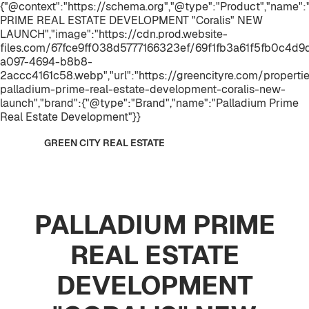
{"@context":"https://schema.org","@type":"Product","name
PRIME REAL ESTATE DEVELOPMENT "Coralis" NEW
LAUNCH","image":"https://cdn.prod.website-
files.com/67fce9ff038d5777166323ef/69f1fb3a61f5fb0c4d
a097-4694-b8b8-
2accc4161c58.webp","url":"https://greencityre.com/properti
palladium-prime-real-estate-development-coralis-new-
launch","brand":{"@type":"Brand","name":"Palladium Prime
Real Estate Development"}}
GREEN CITY REAL ESTATE
PALLADIUM PRIME
REAL ESTATE
DEVELOPMENT