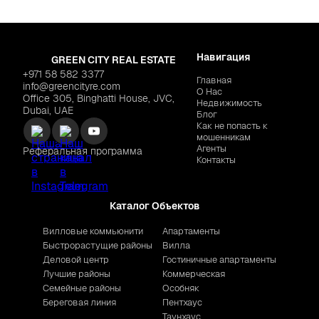
Навигация
GREEN CITY REAL ESTATE
+971 58 582 3377
Главная
info@greencityre.com
О Нас
Office 305, Binghatti House, JVC,
Недвижимость
Dubai, UAE
Блог
Как не попасть к
мошенникам
Агенты
Реферальная программа
Контакты
Каталог Объектов
Вилловые коммьюнити
Апартаменты
Быстрорастущие районы
Вилла
Деловой центр
Гостиничные апартаменты
Лучшие районы
Коммерческая
Семейные районы
Особняк
Береговая линия
Пентхаус
Таунхаус