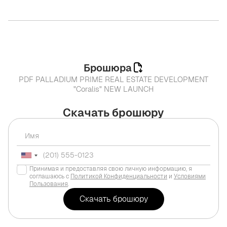
Брошюра
PDF PALLADIUM PRIME REAL ESTATE DEVELOPMENT
"Coralis" NEW LAUNCH
Скачать брошюру
Принимая и предоставляя свою личную информацию, я
соглашаюсь с
Политикой Конфиденциальности
и
Условиями
Пользования
.