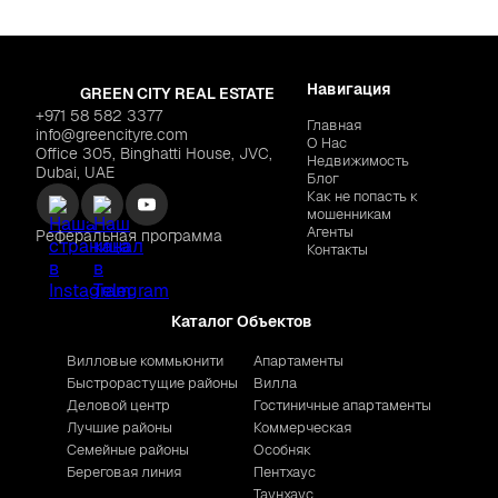
Навигация
GREEN CITY REAL ESTATE
+971 58 582 3377
Главная
info@greencityre.com
О Нас
Office 305, Binghatti House, JVC,
Недвижимость
Dubai, UAE
Блог
Как не попасть к
мошенникам
Агенты
Реферальная программа
Контакты
Каталог Объектов
Вилловые коммьюнити
Апартаменты
Быстрорастущие районы
Вилла
Деловой центр
Гостиничные апартаменты
Лучшие районы
Коммерческая
Семейные районы
Особняк
Береговая линия
Пентхаус
Таунхаус