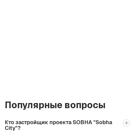
Ирина
Кремко
Основатель
Компании
i@greencityre.com
+971 58 582 3377
Популярные вопросы
Кто застройщик проекта SOBHA "Sobha
City"?