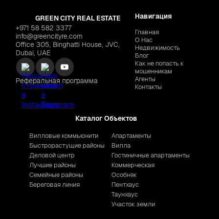
Навигация
GREEN CITY REAL ESTATE
+971 58 582 3377
Главная
info@greencityre.com
О Нас
Office 305, Binghatti House, JVC,
Недвижимость
Dubai, UAE
Блог
Как не попасть к
мошенникам
Агенты
Реферальная программа
Контакты
Каталог Объектов
Вилловые коммьюнити
Апартаменты
Быстрорастущие районы
Вилла
Деловой центр
Гостиничные апартаменты
Лучшие районы
Коммерческая
Семейные районы
Особняк
Береговая линия
Пентхаус
Таунхаус
Участок земли