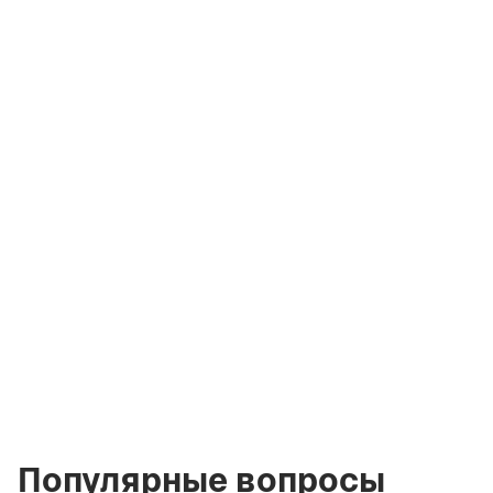
Ольга Коржова
Лицензированный
брокер Green City
Real Estate
olga.gcre@gmail.com
+971 58 582 3377
Популярные вопросы