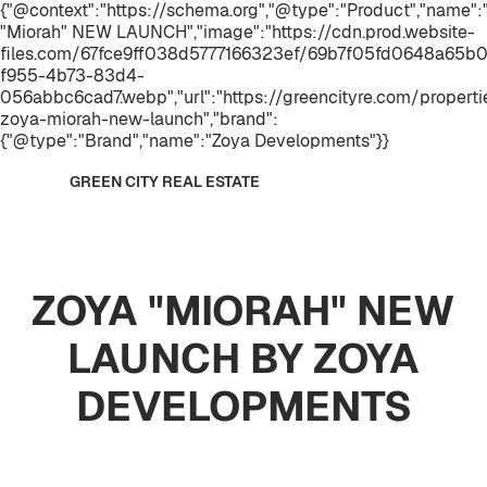
{"@context":"https://schema.org","@type":"Product","name"
"Miorah" NEW LAUNCH","image":"https://cdn.prod.website-
files.com/67fce9ff038d5777166323ef/69b7f05fd0648a65b
f955-4b73-83d4-
056abbc6cad7.webp","url":"https://greencityre.com/properti
zoya-miorah-new-launch","brand":
{"@type":"Brand","name":"Zoya Developments"}}
GREEN CITY REAL ESTATE
ZOYA "MIORAH" NEW
LAUNCH BY ZOYA
DEVELOPMENTS