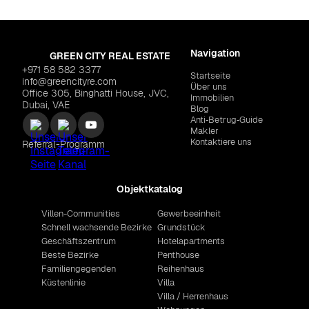
Navigation
GREEN CITY REAL ESTATE
+971 58 582 3377
Startseite
info@greencityre.com
Über uns
Office 305, Binghatti House, JVC,
Immobilien
Dubai, VAE
Blog
Anti‑Betrug‑Guide
Makler
Kontaktiere uns
Referral-Programm
Objektkatalog
Villen-Communities
Gewerbeeinheit
Schnell wachsende Bezirke
Grundstück
Geschäftszentrum
Hotelapartments
Beste Bezirke
Penthouse
Familiengegenden
Reihenhaus
Küstenlinie
Villa
Villa / Herrenhaus