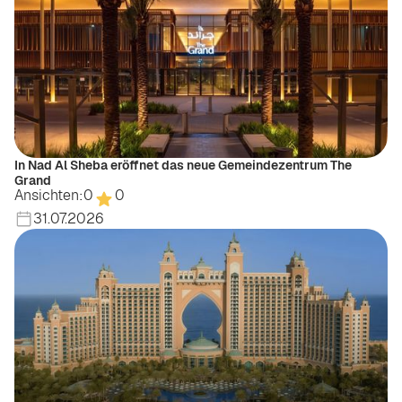
In Nad Al Sheba eröffnet das neue Gemeindezentrum The
Grand
Ansichten:
0
0
31.07.2026