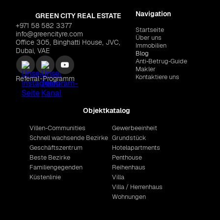
Navigation
GREEN CITY REAL ESTATE
+971 58 582 3377
Startseite
info@greencityre.com
Über uns
Office 305, Binghatti House, JVC,
Immobilien
Dubai, VAE
Blog
Anti‑Betrug‑Guide
Makler
Kontaktiere uns
Referral-Programm
Objektkatalog
Villen-Communities
Gewerbeeinheit
Schnell wachsende Bezirke
Grundstück
Geschäftszentrum
Hotelapartments
Beste Bezirke
Penthouse
Familiengegenden
Reihenhaus
Küstenlinie
Villa
Villa / Herrenhaus
Wohnungen