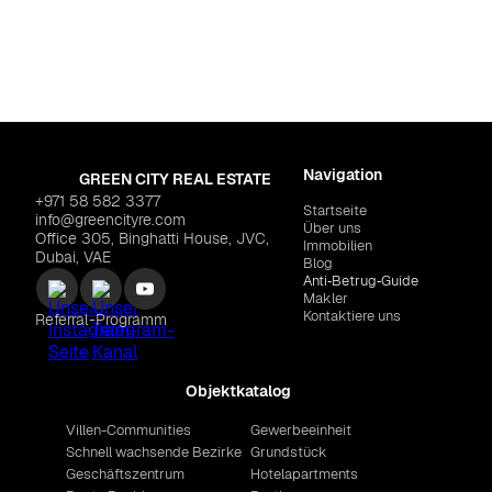
Navigation
GREEN CITY REAL ESTATE
+971 58 582 3377
Startseite
info@greencityre.com
Über uns
Office 305, Binghatti House, JVC,
Immobilien
Dubai, VAE
Blog
Anti‑Betrug‑Guide
Makler
Kontaktiere uns
Referral-Programm
Objektkatalog
Villen-Communities
Gewerbeeinheit
Schnell wachsende Bezirke
Grundstück
Geschäftszentrum
Hotelapartments