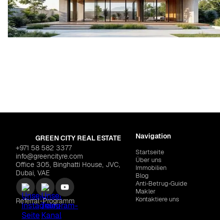
Navigation
GREEN CITY REAL ESTATE
+971 58 582 3377
Startseite
info@greencityre.com
Über uns
Office 305, Binghatti House, JVC,
Immobilien
Dubai, VAE
Blog
Anti‑Betrug‑Guide
Makler
Kontaktiere uns
Referral-Programm