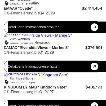
Dubai
,
The Valley
EMAAR "Ovelle"
$2,414,454
0%-Finanzierung bis
Q4 2029
Detaillierte Informationen erhalten
Zum Wohnen
Dubai
,
Damac Riverside
DAMAC "Riverside Views - Marine 3"
$376,591
0%-Finanzierung bis
Q1 2029
Detaillierte Informationen erhalten
Für Investitionen
Dubai
,
Al Furjan
KINGDOM BY MAG "Kingdom Gate"
$402,173
0%-Finanzierung bis
Q1 2027
Detaillierte Informationen erhalten