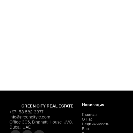
Шарджа
,
Muwaileh C
ARADA PROPERTIES "Jenna
Навигация
GREEN CITY REAL ESTATE
+971 58 582 3377
Главная
info@greencityre.com
О Нас
Office 305, Binghatti House, JVC,
Недвижимость
Dubai, UAE
Блог