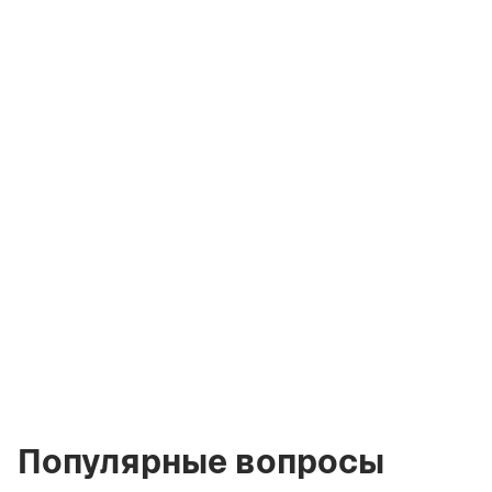
Владимир
Кирэу
Лицензированный
брокер Green City
Real Estate
vladimir.bgcre@gmail.com
+971 58 582 3377
Популярные вопросы