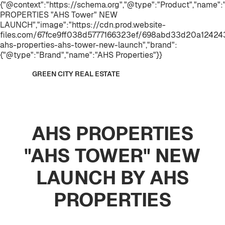
{"@context":"https://schema.org","@type":"Product","name"
PROPERTIES "AHS Tower" NEW
LAUNCH","image":"https://cdn.prod.website-
files.com/67fce9ff038d5777166323ef/698abd33d20a124243
ahs-properties-ahs-tower-new-launch","brand":
{"@type":"Brand","name":"AHS Properties"}}
GREEN CITY REAL ESTATE
AHS PROPERTIES
"AHS TOWER" NEW
LAUNCH BY AHS
PROPERTIES