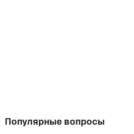
Ирина
Кремко
Основатель
Компании
i@greencityre.com
+971 58 582 3377
Популярные вопросы