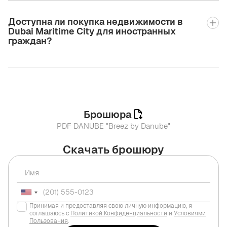
Доступна ли покупка недвижимости в
Dubai Maritime City для иностранных
граждан?
Брошюра
PDF DANUBE "Breez by Danube"
Скачать брошюру
Принимая и предоставляя свою личную информацию, я
соглашаюсь с
Политикой Конфиденциальности
и
Условиями
Пользования
.