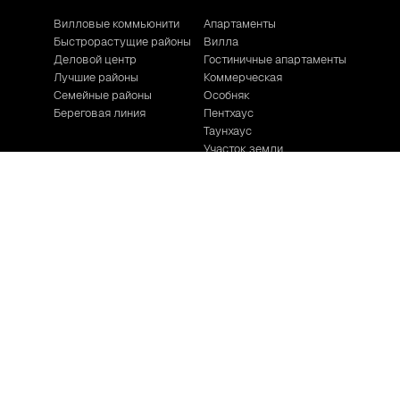
Вилловые коммьюнити
Апартаменты
Быстрорастущие районы
Вилла
Деловой центр
Гостиничные апартаменты
Лучшие районы
Коммерческая
Семейные районы
Особняк
Береговая линия
Пентхаус
Таунхаус
Участок земли
© Copyright 2026. All Rights Reserved by Green City Real Estate
Политика конфиденциальности
Мы используем файлы cookie для корректной работы
сайта, аналитики и улучшения сервиса. Нажимая
«Принять cookies», вы соглашаетесь на их
использование. Подробнее:
Политика cookies
и
Политика
конфиденциальности
.