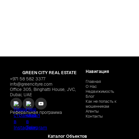
Дубай
,
Al Wasl
ACUBE "Avior" NEW LA
Навигация
GREEN CITY REAL ESTATE
+971 58 582 3377
Главная
info@greencityre.com
О Нас
Office 305, Binghatti House, JVC,
Недвижимость
Dubai, UAE
Блог
Как не попасть к
мошенникам
Агенты
Реферальная программа
Контакты
Каталог Объектов