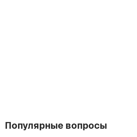
Артём
Кремко
Совладелец
компании
a@greencityre.com
+971 58 582 3377
Популярные вопросы