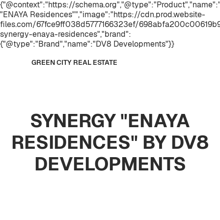
{"@context":"https://schema.org","@type":"Product","name
"ENAYA Residences"","image":"https://cdn.prod.website-
files.com/67fce9ff038d5777166323ef/698abfa200c00619b
synergy-enaya-residences","brand":
{"@type":"Brand","name":"DV8 Developments"}}
GREEN CITY REAL ESTATE
SYNERGY "ENAYA
RESIDENCES" BY DV8
DEVELOPMENTS