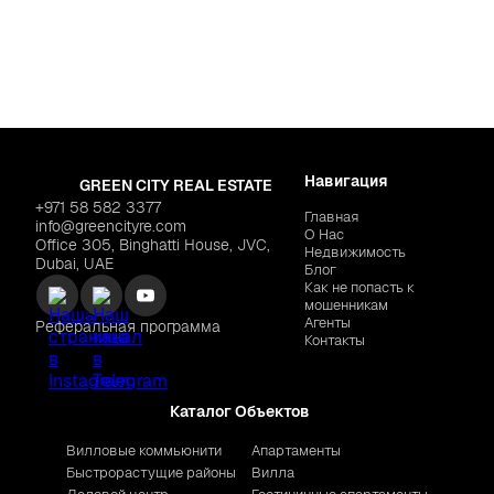
esidence"
$329,459
VINCITORE "Vincitore Well
Навигация
GREEN CITY REAL ESTATE
+971 58 582 3377
Главная
info@greencityre.com
О Нас
Office 305, Binghatti House, JVC,
Недвижимость
Dubai, UAE
Блог
Как не попасть к
мошенникам
Агенты
Реферальная программа
Контакты
Каталог Объектов
Вилловые коммьюнити
Апартаменты
Быстрорастущие районы
Вилла