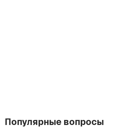
Ольга Комарова
Лицензированный
брокер Green City
Real Estate
olya@greencityre.com
+971 58 582 3377
Популярные вопросы