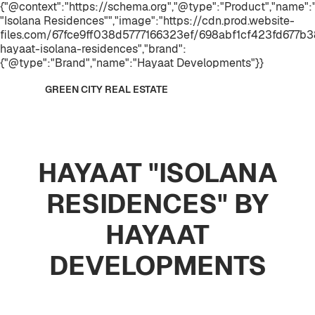
{"@context":"https://schema.org","@type":"Product","name"
"Isolana Residences"","image":"https://cdn.prod.website-
files.com/67fce9ff038d5777166323ef/698abf1cf423fd677b
hayaat-isolana-residences","brand":
{"@type":"Brand","name":"Hayaat Developments"}}
GREEN CITY REAL ESTATE
HAYAAT "ISOLANA
RESIDENCES" BY
HAYAAT
DEVELOPMENTS