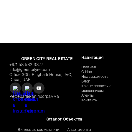
Для жизни
nds
Дубай
,
Jumeirah Villa
"Hado by Beyond"
$692,459
PANTHEON "Maison Elysee
Навигация
GREEN CITY REAL ESTATE
+971 58 582 3377
Главная
info@greencityre.com
О Нас
Office 305, Binghatti House, JVC,
Недвижимость
Dubai, UAE
Блог
Как не попасть к
мошенникам
Агенты
Реферальная программа
Контакты
Каталог Объектов
Вилловые коммьюнити
Апартаменты