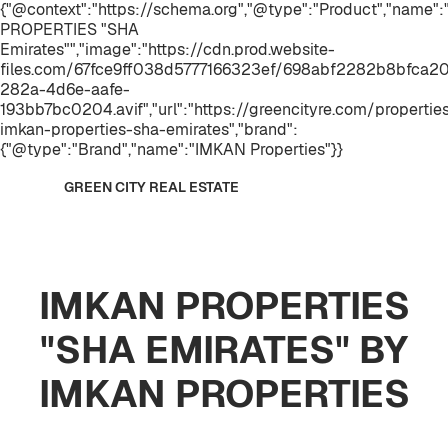
{"@context":"https://schema.org","@type":"Product","name"
PROPERTIES "SHA
Emirates"","image":"https://cdn.prod.website-
files.com/67fce9ff038d5777166323ef/698abf2282b8bfca
282a-4d6e-aafe-
193bb7bc0204.avif","url":"https://greencityre.com/propertie
imkan-properties-sha-emirates","brand":
{"@type":"Brand","name":"IMKAN Properties"}}
GREEN CITY REAL ESTATE
IMKAN PROPERTIES
"SHA EMIRATES" BY
IMKAN PROPERTIES