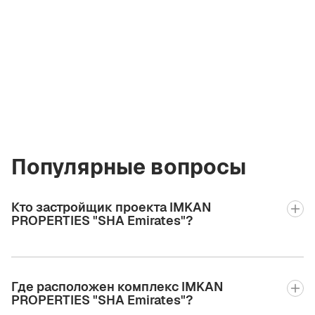
Валерия
Шахова
Лицензированный
брокер Green City
Real Estate
valeriia2.bgcre@gmail.com
+971 58 582 3377
Популярные вопросы
Кто застройщик проекта IMKAN
PROPERTIES "SHA Emirates"?
Где расположен комплекс IMKAN
PROPERTIES "SHA Emirates"?