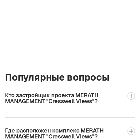
Владимир
Кирэу
Лицензированный
брокер Green City
Real Estate
vladimir.bgcre@gmail.com
+971 58 582 3377
Популярные вопросы
Кто застройщик проекта MERATH
MANAGEMENT "Cresswell Views"?
Где расположен комплекс MERATH
MANAGEMENT "Cresswell Views"?