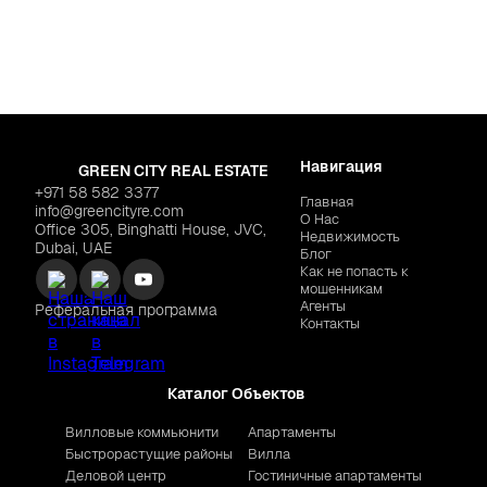
 Way of Water"
$2,438,879
Навигация
GREEN CITY REAL ESTATE
+971 58 582 3377
Главная
info@greencityre.com
О Нас
Office 305, Binghatti House, JVC,
Недвижимость
Dubai, UAE
Блог
Как не попасть к
мошенникам
Агенты
Реферальная программа
Контакты
Каталог Объектов
Вилловые коммьюнити
Апартаменты
Быстрорастущие районы
Вилла
Деловой центр
Гостиничные апартаменты