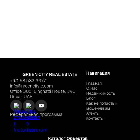
Для жизни
aritime City
Дубай
,
Jumeirah Vi
esidences 2"
$726,224
GOLDEN WOODS "Casa V
Навигация
GREEN CITY REAL ESTATE
+971 58 582 3377
Главная
info@greencityre.com
О Нас
Office 305, Binghatti House, JVC,
Недвижимость
Dubai, UAE
Блог
Как не попасть к
мошенникам
Агенты
Реферальная программа
Контакты
Каталог Объектов