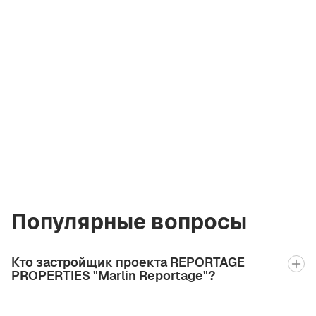
Владимир
Кирэу
Лицензированный
брокер Green City
Real Estate
vladimir.bgcre@gmail.com
+971 58 582 3377
Популярные вопросы
Кто застройщик проекта REPORTAGE
PROPERTIES "Marlin Reportage"?