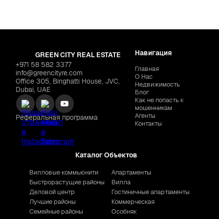
Навигация
GREEN CITY REAL ESTATE
+971 58 582 3377
Главная
info@greencityre.com
О Нас
Office 305, Binghatti House, JVC,
Недвижимость
Dubai, UAE
Блог
Как не попасть к
мошенникам
Агенты
Реферальная программа
Контакты
Каталог Объектов
Вилловые коммьюнити
Апартаменты
Быстрорастущие районы
Вилла
Деловой центр
Гостиничные апартаменты
Лучшие районы
Коммерческая
Семейные районы
Особняк