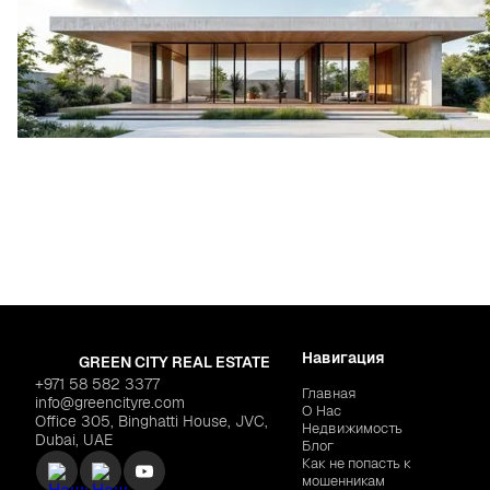
Навигация
GREEN CITY REAL ESTATE
+971 58 582 3377
Главная
info@greencityre.com
О Нас
Office 305, Binghatti House, JVC,
Недвижимость
Dubai, UAE
Блог
Как не попасть к
мошенникам