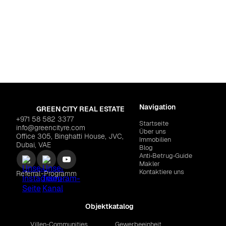
eirah Beach Residence
ENT "Edition Residences Towers
$2,366,787
Navigation
GREEN CITY REAL ESTATE
+971 58 582 3377
Startseite
info@greencityre.com
Über uns
Office 305, Binghatti House, JVC,
Immobilien
Dubai, VAE
Blog
Anti‑Betrug‑Guide
Makler
Kontaktiere uns
Referral-Programm
Objektkatalog
Villen-Communities
Gewerbeeinheit