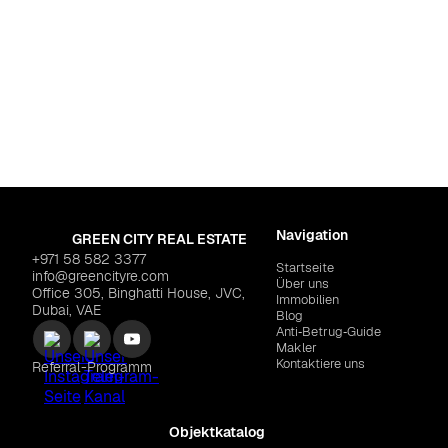
"
$179,446
Navigation
GREEN CITY REAL ESTATE
+971 58 582 3377
Startseite
info@greencityre.com
Über uns
Office 305, Binghatti House, JVC,
Immobilien
Dubai, VAE
Blog
Anti‑Betrug‑Guide
Makler
Kontaktiere uns
Referral-Programm
Objektkatalog