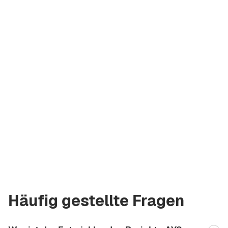
Liliya Petriv
Lizenzierter
Makler Green City
Real Estate
+971 58 582 3377
Häufig gestellte Fragen