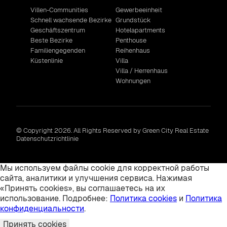
Villen-Communities
Gewerbeeinheit
Schnell wachsende Bezirke
Grundstück
Geschäftszentrum
Hotelapartments
Beste Bezirke
Penthouse
Familiengegenden
Reihenhaus
Küstenlinie
Villa
Villa / Herrenhaus
Wohnungen
© Copyright 2026. All Rights Reserved by Green City Real Estate
Datenschutzrichtlinie
Мы используем файлы cookie для корректной работы
сайта, аналитики и улучшения сервиса. Нажимая
«Принять cookies», вы соглашаетесь на их
использование. Подробнее:
Политика cookies
и
Политика
конфиденциальности
.
Принять cookies