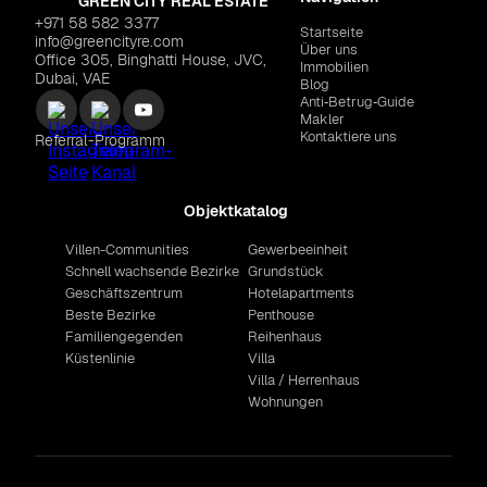
GREEN CITY REAL ESTATE
+971 58 582 3377
Startseite
info@greencityre.com
Über uns
Office 305, Binghatti House, JVC,
Immobilien
Dubai, VAE
Blog
Anti‑Betrug‑Guide
Makler
Kontaktiere uns
Referral-Programm
Objektkatalog
Villen-Communities
Gewerbeeinheit
Schnell wachsende Bezirke
Grundstück
Geschäftszentrum
Hotelapartments
Beste Bezirke
Penthouse
Familiengegenden
Reihenhaus
Küstenlinie
Villa
Villa / Herrenhaus
Wohnungen