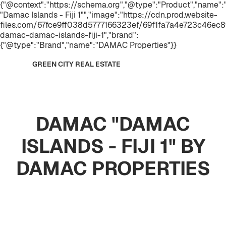
{"@context":"https://schema.org","@type":"Product","name
"Damac Islands - Fiji 1"","image":"https://cdn.prod.website-
files.com/67fce9ff038d5777166323ef/69f1fa7a4e723c46ec
damac-damac-islands-fiji-1","brand":
{"@type":"Brand","name":"DAMAC Properties"}}
GREEN CITY REAL ESTATE
DAMAC "DAMAC
ISLANDS - FIJI 1" BY
DAMAC PROPERTIES