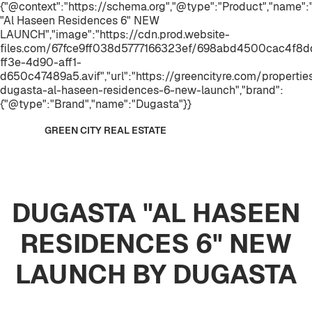
{"@context":"https://schema.org","@type":"Product","name
"Al Haseen Residences 6" NEW
LAUNCH","image":"https://cdn.prod.website-
files.com/67fce9ff038d5777166323ef/698abd4500cac4f8
ff3e-4d90-aff1-
d650c47489a5.avif","url":"https://greencityre.com/propertie
dugasta-al-haseen-residences-6-new-launch","brand":
{"@type":"Brand","name":"Dugasta"}}
GREEN CITY REAL ESTATE
DUGASTA "AL HASEEN
RESIDENCES 6" NEW
LAUNCH BY DUGASTA