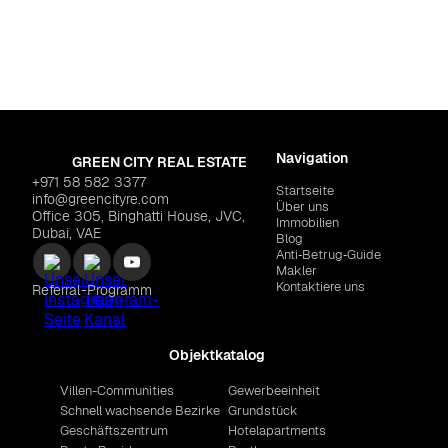
Dubai
,
Al Furjan
GRID "Sunvale"
$304,97
Navigation
GREEN CITY REAL ESTATE
+971 58 582 3377
Startseite
info@greencityre.com
Über uns
Office 305, Binghatti House, JVC,
Immobilien
Dubai, VAE
Blog
Anti‑Betrug‑Guide
Makler
Kontaktiere uns
Referral-Programm
Objektkatalog
Villen-Communities
Gewerbeeinheit
Schnell wachsende Bezirke
Grundstück
Geschäftszentrum
Hotelapartments