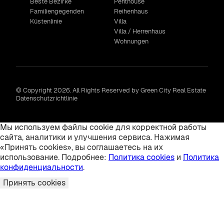
Beste Bezirke
Penthouse
Familiengegenden
Reihenhaus
Küstenlinie
Villa
Villa / Herrenhaus
Wohnungen
© Copyright 2026. All Rights Reserved by Green City Real Estate
Datenschutzrichtlinie
Мы используем файлы cookie для корректной работы
сайта, аналитики и улучшения сервиса. Нажимая
«Принять cookies», вы соглашаетесь на их
использование. Подробнее:
Политика cookies
и
Политика
конфиденциальности
.
Принять cookies