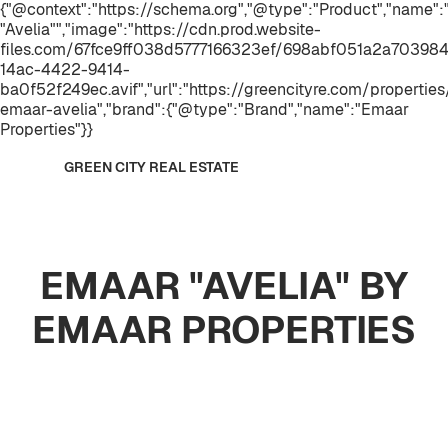
{"@context":"https://schema.org","@type":"Product","name
"Avelia"","image":"https://cdn.prod.website-
files.com/67fce9ff038d5777166323ef/698abf051a2a7039
14ac-4422-9414-
ba0f52f249ec.avif","url":"https://greencityre.com/properties
emaar-avelia","brand":{"@type":"Brand","name":"Emaar
Properties"}}
GREEN CITY REAL ESTATE
EMAAR "AVELIA" BY
EMAAR PROPERTIES