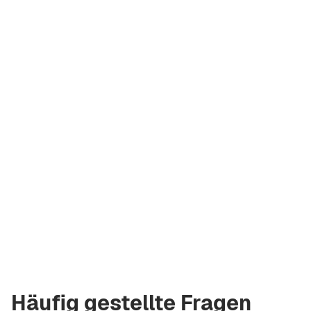
Andrej Korzh
Lizenzierter
Makler Green City
Real Estate
andrew.bgcre@gmail.com
+971 58 582 3377
Häufig gestellte Fragen